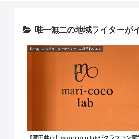
唯一無二の地域ライターが
唯一無二の地域ライターがイチオシの富田林グルメ
【富田林市】mari･coco labがクラファン実