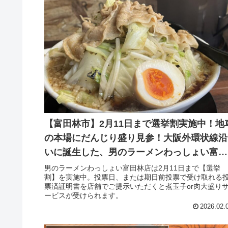
【富田林市】2月11日まで選挙割実施中！地
の本場にだんじり盛り見参！大阪外環状線沿
いに誕生した、男のラーメンわっしょい富田
林店（2023年12月26日アーカイブ記事）
男のラーメンわっしょい富田林店は2月11日まで【選挙
割】を実施中。投票日、または期日前投票で受け取れる
票済証明書を店舗でご提示いただくと煮玉子or肉大盛り
ービスが受けられます。
2026.02.