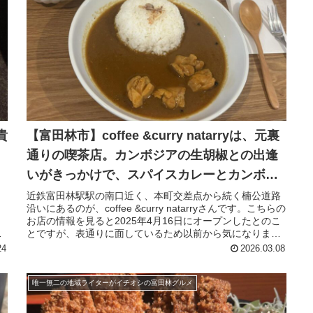
貴
【富田林市】coffee &curry natarryは、元裏
通りの喫茶店。カンボジアの生胡椒との出逢
いがきっかけで、スパイスカレーとカンボジ
アのコーヒー店に。
近鉄富田林駅駅の南口近く、本町交差点から続く楠公道路
ら
沿いにあるのが、coffee &curry natarryさんです。こちらの
と
お店の情報を見ると2025年4月16日にオープンしたとのこ
わ
とですが、表通りに面しているため以前から気になりまし
た。ようやくそのチャンスがあったので、入ってみまし
24
2026.03.08
た。
唯一無二の地域ライターがイチオシの富田林グルメ