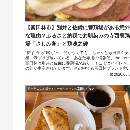
【富田林市】別井と佐備に養鶏場がある意外
な理由？ふるさと納税でお馴染みの寺西養鶏
場「さしみ卵」と鶏魂之碑
“探す”から“届く”へ 開かなくても、ちゃんと毎日届く安
感。気づけば届いている、あなた専用の情報便、the Lette
富田林は別井と佐備に養鶏場があり、そこではハイレベ
の卵が生産されています。その中でも富田林ブランド卵
有名で、以下の...
2026.05.
唯一無二の地域ライターがイチオシの富田林グルメ