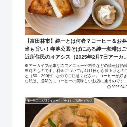
【富田林市】純一とは何者？コーヒー＆お弁
当も旨い！寺池公園そばにある純一珈琲はご
近所住民のオアシス（2025年2月7日アーカ
ブ記事）
※アーカイブ記事なのでメニューや料金などの情報は掲
当時のものです。料金については4月1日から値上げとの
と（50～200円）なのでご注意ください。コーヒーが好
な私は、必然的にコーヒーの美味しいお店に通うのです
が、新しく開業したと知ってい...
2026.04.
唯一無二の地域ライターがイチオシの富田林グルメ