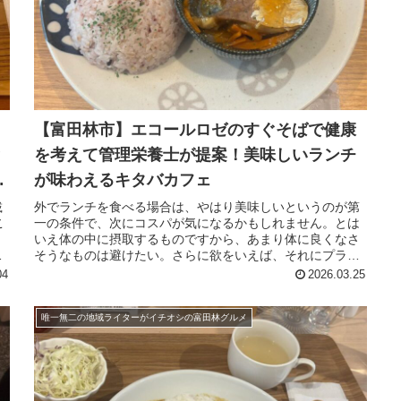
【富田林市】エコールロゼのすぐそばで健康
を考えて管理栄養士が提案！美味しいランチ
イ
が味わえるキタバカフェ
載
外でランチを食べる場合は、やはり美味しいというのが第
こ
一の条件で、次にコスパが気になるかもしれません。とは
き
いえ体の中に摂取するものですから、あまり体に良くなさ
そうなものは避けたい。さらに欲をいえば、それにプラス
して栄養のバランスなどがしっかり...
04
2026.03.25
唯一無二の地域ライターがイチオシの富田林グルメ