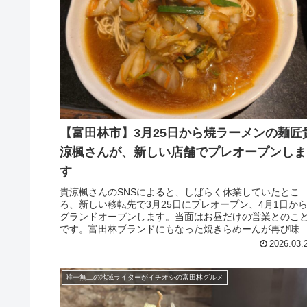
【富田林市】3月25日から焼ラーメンの麺匠
涼楓さんが、新しい店舗でプレオープンしま
す
貴涼楓さんのSNSによると、しばらく休業していたとこ
ろ、新しい移転先で3月25日にプレオープン、4月1日か
グランドオープンします。当面はお昼だけの営業とのこ
です。富田林ブランドにもなった焼きらめーんが再び味
えるのはたまりませんね。「P...
2026.03.
唯一無二の地域ライターがイチオシの富田林グルメ