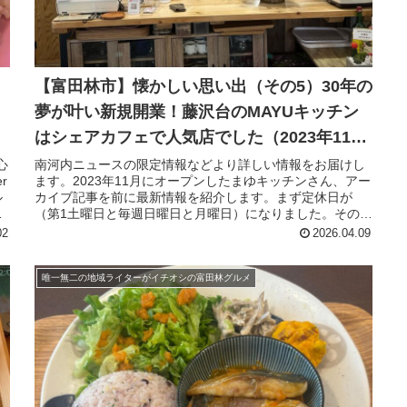
【富田林市】懐かしい思い出（その5）30年の
夢が叶い新規開業！藤沢台のMAYUキッチン
はシェアカフェで人気店でした（2023年11月
8日アーカイブ記事）
心
南河内ニュースの限定情報などより詳しい情報をお届けし
r
ます。2023年11月にオープンしたまゆキッチンさん、アー
ル
カイブ記事を前に最新情報を紹介します。まず定休日が
が
（第1土曜日と毎週日曜日と月曜日）になりました。その
他、臨時休業があるので、まゆ...
02
2026.04.09
唯一無二の地域ライターがイチオシの富田林グルメ