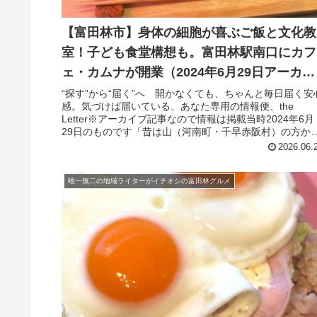
【富田林市】身体の細胞が喜ぶご飯と文化教
室！子ども食堂構想も。富田林駅南口にカフ
ェ・カムナが開業（2024年6月29日アーカイ
ブ記事）
“探す”から“届く”へ 開かなくても、ちゃんと毎日届く安
感。気づけば届いている、あなた専用の情報便、the
Letter※アーカイブ記事なので情報は掲載当時2024年6月
29日のものです「昔は山（河南町・千早赤阪村）の方か
人がバスに乗っ...
2026.06.
唯一無二の地域ライターがイチオシの富田林グルメ