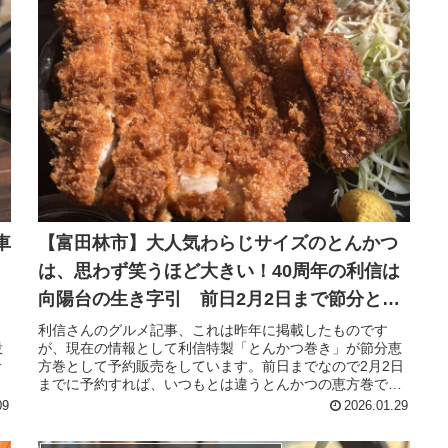
車
【富田林市】大人気わらじサイズのとんかつ
は、思わず笑うほど大きい！40周年の利信は
向陽台の生き字引 前日2月2日まで節分とん
かつ巻き予約受付中！（2025年2月8日アーカ
利信さんのグルメ記事、これは昨年に掲載したものです
投
が、現在の情報として利信特製「とんかつ巻き」が節分恵
イブ）
サ
方巻として予約販売をしています。前日までなので2月2日
までに予約すれば、いつもとは違うとんかつの恵方巻で節
分が過ごせます。
09
2026.01.29