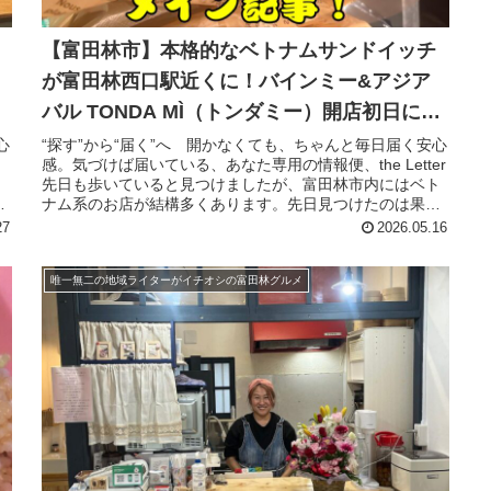
【富田林市】本格的なベトナムサンドイッチ
が富田林西口駅近くに！バインミー&アジア
バル TONDA MÌ（トンダミー）開店初日に訪
問
心
“探す”から“届く”へ 開かなくても、ちゃんと毎日届く安心
感。気づけば届いている、あなた専用の情報便、the Letter
先日も歩いていると見つけましたが、富田林市内にはベト
ら
ナム系のお店が結構多くあります。先日見つけたのは果物
を販売している...
27
2026.05.16
唯一無二の地域ライターがイチオシの富田林グルメ