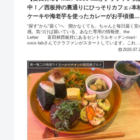
中！／西板持の裏通りにひっそりカフェ♪本
ケーキや海老芋を使ったカレーがお手頃価格
で （2024年8月4日アーカイブ記事）
“探す”から“届く”へ 開かなくても、ちゃんと毎日届く安
感。気づけば届いている、あなた専用の情報便、the
Letter 富田林西板持にあるセントラルキッチンmari･
coco labさんでクラファンがスタートしています。これ
捨てられ...
2026.07.
唯一無二の地域ライターがイチオシの富田林グルメ