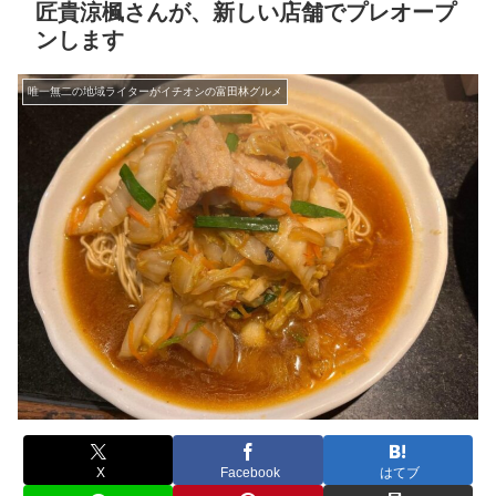
匠貴涼楓さんが、新しい店舗でプレオープ
ンします
唯一無二の地域ライターがイチオシの富田林グルメ
X
Facebook
はてブ