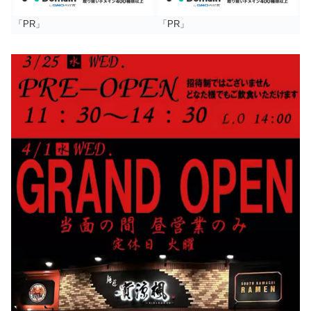
「PR」
「PR」