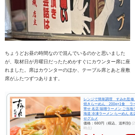
ちょうどお昼の時間なので混んでいるのかと思いました
が、取材日が月曜日だったためかすぐにカウンター席に座
れました。席はカウンターのほか、テーブル席とあと座敷
席がふたつずつあります。
レンジで簡単調理 すみれ監修
焼きらーめん 200g×1食 ラ
寄せ 名店 味噌ラーメン ご当地
海道 冷凍ラーメン らーめん 名
せグルメ
価格：680円（税込、送料別)
(
時点)