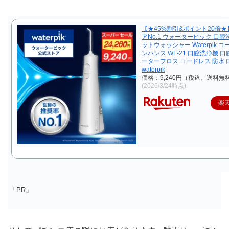
【★45%割引&ポイント20倍
アNo.1 ウォーターピック 口腔
ットウォッシャー Waterpik 
ンハンス WF-21 口腔洗浄機 口
ーターフロス コードレス 防水 
waterpik
価格：9,240円（税込、送料無料
(2026/3/24時点)
楽
「PR」