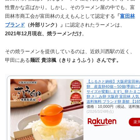
性豊かな店ばかり。しかし、そのラーメン屋の中でも、富
田林市商工会が富田林のええもんとして認定する
「
富田林
ブランド
（外部リンク）」
に認定されたラーメンは、
2021年12月現在、焼ラーメンだけ
。
その焼ラーメンを提供しているのは、近鉄川西駅の近く、
甲田にある
麺匠 貴涼楓（きりょうふう）さんです。
【ふるさと納税】大阪府富田林
卵 産直卵40個～50個(季節に
サイズが変動します)_ 卵 たまご
卵 さしみ卵 大阪府 富田林 人気
送料無料 ブランド卵 新鮮 【165
価格：10,000円（税込、送料無
(2026/3/24時点)
楽