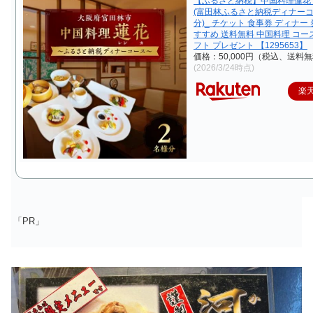
【ふるさと納税】中国料理蓮花
(富田林ふるさと納税ディナーコ
分)_ チケット 食事券 ディナー 
すすめ 送料無料 中国料理 コース
フト プレゼント 【1295653】
価格：50,000円（税込、送料無
(2026/3/24時点)
楽
「PR」