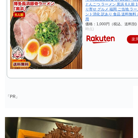
とんこつ ラーメン 黒浜 6人前 1
り寄せ グルメ 福岡 ご当地 ラー
ント消化 訳あり 食品 送料無料
用
価格：1,000円（税込、送料別)
時点)
楽
「PR」