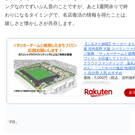
ングなのでずいぶん昔のことですが、あと1週間余りで終
わりになるタイミングで、名店復活の情報を得たことは、
嬉しさと懐かしさが共存します。
【ふるさと納税】サッカー まち
援 河内長野 大阪 スペランツァ
ツ振興 「サッカーチームと連
づくり」を応援してください（
クラウドファンディング 返礼
せん）｜こだわりの逸品 地域特
ト 自分用 人気 おすすめ
価格：5,000円（税込、送料無料
(2026/3/24時点)
楽
「PR」