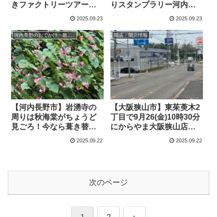
きファクトリーツアー
りスタンプラリー河内長
「たび旅とんだばやし」
野が有利。高向でスタン
2025.09.23
2025.09.23
がが行われます（オリジ
プが稼げます
ナル）
河内長野のおでかけ・散歩記事
開店・閉店情報
【河内長野市】岩湧寺の
【大阪狭山市】東茱萸木2
周りは秋海棠がちょうど
丁目で9月26(金)10時30分
見ごろ！今なら葺き替え
にからやま大阪狭山店が
後の多宝塔ブロンズ屋根
オープンします(オリジナ
2025.09.22
2025.09.22
の見学も。 （2022年9月
ル）
8日アーカイブ記事）
次のページ
次