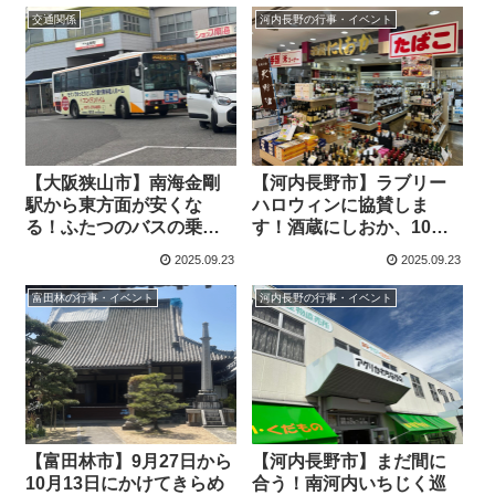
交通関係
河内長野の行事・イベント
【大阪狭山市】南海金剛
【河内長野市】ラブリー
駅から東方面が安くな
ハロウィンに協賛しま
る！ふたつのバスの乗り
す！酒蔵にしおか、10月
継ぎ実証実験の割引デジ
13日までのトリックオア
2025.09.23
2025.09.23
タルチケット
トリートに独自の特典が
付きます（オリジナル）
富田林の行事・イベント
河内長野の行事・イベント
【富田林市】9月27日から
【河内長野市】まだ間に
10月13日にかけてきらめ
合う！南河内いちじく巡