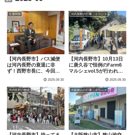
交通関係
河内長野の行事・イベント
【河内長野市】バス減便
【河内長野市】10月13日
は河内長野の衰退に非
に唐久谷で恒例のFarm6
ず！西野市長に、今回の
マルシェvol.5が行われま
経緯と中長期的な展望を
す。（オリジナル）
2025.09.30
2025.09.30
伺いました
河内長野の歴史
大阪狭山の行事・イベント
【河内長野市】待ってま
【大阪狭山市】狭山池交