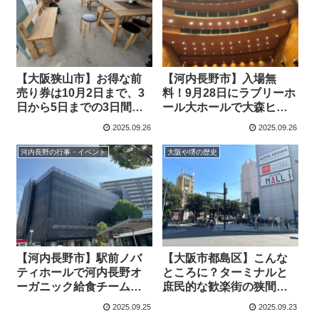
【大阪狭山市】お得な前
【河内長野市】入場無
売り券は10月2日まで、3
料！9月28日にラブリーホ
日から5日までの3日間は9
ール大ホールで大森ヒデ
回目になる「さやまバ
ノリフィドル教室&伝統音
2025.09.26
2025.09.26
ル」が行われます（オリ
楽発表会2025秋が行われ
ジナル）
ます（オリジナル）
河内長野の行事・イベント
大阪や堺の歴史
【河内長野市】駅前ノバ
【大阪市都島区】こんな
ティホールで河内長野オ
ところに？ターミナルと
ーガニック給食チームが
庶民的な歓楽街の狭間。
10月5日映画上映会&交流
京橋駅前、京街道及び大
2025.09.25
2025.09.23
会を実施
和街道道標(オリジナル）