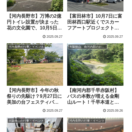
【河内長野市】万博の2億
【富田林市】10月7日に富
円トイレ設置が決まった
田林西口駅近くでスカー
花の文化園で、10月5日に
フアートプロジェクトが
みどりめぐるマルシェを
行われます（オリジナ
2025.09.27
2025.09.27
開催
ル）
河内長野の行事・イベント
大阪狭山、南河内郡のおでかけ・散歩記事
【河内長野市】今年の秋
【南河内郡千早赤阪村】
祭りの先駆け？9月27日に
バスの本数が増える金剛
美加の台フェスティバル
山ルート！千早本道と反
が3号公園で開催されま
対側をプチ散歩して季節
2025.09.27
2025.09.26
す （オリジナル）
の花を愛でる
大阪狭山の行事・イベント
河内長野の行事・イベント