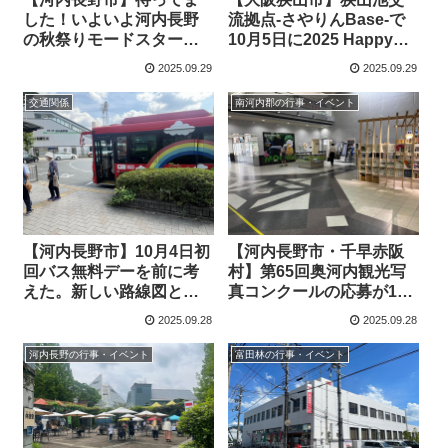
した！いよいよ河内長野
流拠点-さやりんBase-で
の秋祭りモードスター
10月5日に2025 Happy
ト。9月28日日曜は地車試
Halloween！＆恋♡来いラ
2025.09.29
2025.09.29
験曳でした
イブが行われます。(オリ
ジナル）
交通関係
南河内郡の行事・イベント
【河内長野市】10月4日初
【河内長野市・千早赤阪
回バス無料デーを前に考
村】第65回奥河内観光写
えた。新しい路線図と時
真コンクールの応募が10
刻表でこんなバス巡りが
月6日からスタートしま
2025.09.28
2025.09.28
お勧めです！
す （オリジナル）
河内長野の行事・イベント
富田林の行事・イベント