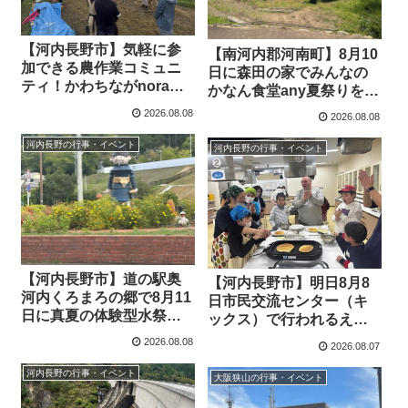
【河内長野市】気軽に参
【南河内郡河南町】8月10
加できる農作業コミュニ
日に森田の家でみんなの
ティ！かわちながnoraで9
かなん食堂any夏祭りを開
月27日に家庭菜園教室開
催
2026.08.08
2026.08.08
催
河内長野の行事・イベント
河内長野の行事・イベント
【河内長野市】道の駅奥
【河内長野市】明日8月8
河内くろまろの郷で8月11
日市民交流センター（キ
日に真夏の体験型水祭り
ックス）で行われるえい
「ひるぼん」を開催
ごdeクッキングの参加者
2026.08.08
2026.08.07
空きがあります
河内長野の行事・イベント
大阪狭山の行事・イベント