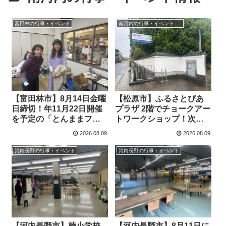
富田林の行事・イベント
南河内の行事・イベント情報
【富田林市】8月14日金曜
【松原市】ふるさとぴあ
日締切！年11月22日開催
プラザ 2階でチョークアー
を予定の「とんままフェ
トワークショップ！次回
スタ」の出展者募集中
は8月25日に行われます
2026.08.09
2026.08.09
河内長野の行事・イベント
河内長野の行事・イベント
【河内長野市】楠小学校
【河内長野市】8月11日に