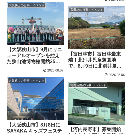
催
大阪狭山の行事・イベント
富田林の行事・イベント
【大阪狭山市】9月にリニ
【富田林市】富田林最東
ューアルオープンを控え
端！北別井児童遊園地
た狭山池博物館開館25周
で、8月9日に北別井夏祭
年記念式典に出席しまし
2026.08.07
りを開催します。
た
2026.08.06
大阪狭山の行事・イベント
河内長野の行事・イベント
【大阪狭山市】8月8日に
【河内長野市】募集開始
SAYAKA キッズフェステ