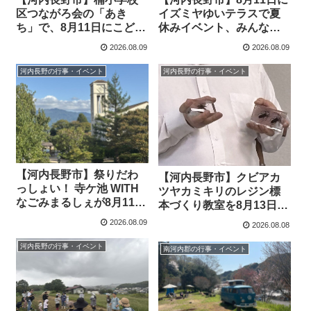
区つながろ会の「あき
イズミヤゆいテラスで夏
ち」で、8月11日にこども
休みイベント、みんなで
夏祭りを開催
夏祭り！を開催
2026.08.09
2026.08.09
河内長野の行事・イベント
河内長野の行事・イベント
【河内長野市】祭りだわ
【河内長野市】クビアカ
っしょい！ 寺ケ池 WITH
ツヤカミキリのレジン標
なごみまるしぇが8月11日
本づくり教室を8月13日
に盆踊り大会を行います
13:30からキックスで開催
2026.08.09
2026.08.08
河内長野の行事・イベント
南河内郡の行事・イベント