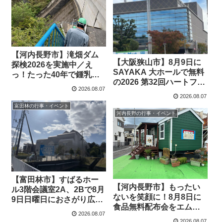
【河内長野市】滝畑ダム
【大阪狭山市】8月9日に
探検2026を実施中／え
SAYAKA 大ホールで無料
っ！たった40年で鍾乳
の2026 第32回ハートフル
石？間近で見える摩崖仏
2026.08.07
コンサートを開催
など滝畑ダム見学で想像
2026.08.07
以上の魅力とは(2024年10
富田林の行事・イベント
月23日アーカイブ記事）
河内長野の行事・イベント
【富田林市】すばるホー
【河内長野市】もったい
ル3階会議室2A、2Bで8月
ないを笑顔に！8月8日に
9日日曜日におさがり広場
食品無料配布会をエムズ
を実施します
2026.08.07
キッチン子ども食堂で開
2026.08.07