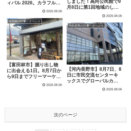
しました！高向公民館で9
ィバル 2026。カラフル！
月8日に第1回地域のしゃ
ミラクル！ワンダフル！
2026.08.06
べり場あーだ！こーだ！
を開催
2026.08.06
健康体操100歳まで歩こう
富田林の行事・イベント
を開催
河内長野の行事・イベント
【富田林市】掘り出し物
【河内長野市】8月7日、8
に出会える1日。8月7日か
日に市民交流センターキ
ら9日までフリーマーケッ
ックスでグローバルカフ
トin 暮らしと手仕事の店 /
2026.08.06
ェ「フィリピン料理」を
日ヨリを開催します
2026.08.06
提供
次のページ