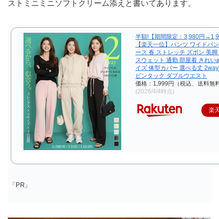
ストミニミニソフトクリーム添えと書いてあります。
半額!【期間限定：3,980円→1,
【楽天一位】パンツ ワイドパン
ース 春 ストレッチ ズボン 美脚
スウェット 通勤 部屋着 きれい
イズ 体型カバー 選べる丈 2wa
ピンタック ダブルウエスト
価格：1,999円（税込、送料無料
(2026/4/4時点)
楽
「PR」