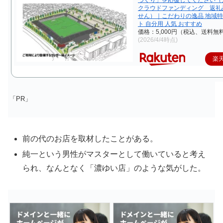
クラウドファンディング 返礼
せん）｜こだわりの逸品 地域特
ト 自分用 人気 おすすめ
価格：5,000円（税込、送料無料
(2026/4/4時点)
楽
「PR」
前の代のお店を取材したことがある。
純一という男性がマスターとして働いていると考え
られ、なんとなく「濃ゆい店」のような気がした。