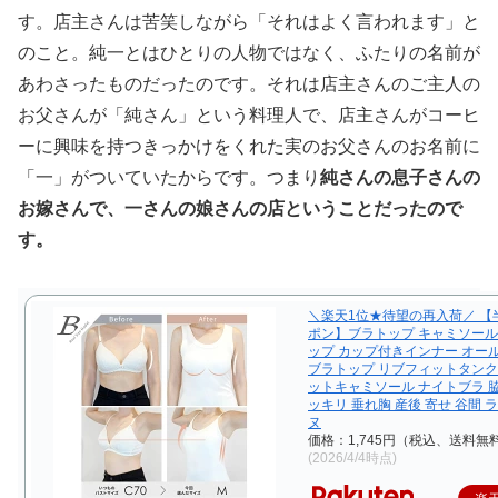
す。店主さんは苦笑しながら「それはよく言われます」と
のこと。純一とはひとりの人物ではなく、ふたりの名前が
あわさったものだったのです。それは店主さんのご主人の
お父さんが「純さん」という料理人で、店主さんがコーヒ
ーに興味を持つきっかけをくれた実のお父さんのお名前に
「一」がついていたからです。つまり
純さんの息子さんの
お嫁さんで、一さんの娘さんの店ということだったので
す。
＼楽天1位★待望の再入荷／ 【
ポン】ブラトップ キャミソール
ップ カップ付きインナー オー
ブラトップ リブフィットタンク
ットキャミソール ナイトブラ 脇
ッキリ 垂れ胸 産後 寄せ 谷間 
ヌ
価格：1,745円（税込、送料無料
(2026/4/4時点)