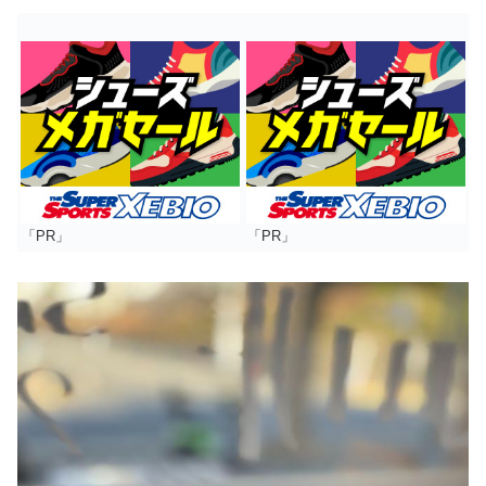
「PR」
「PR」