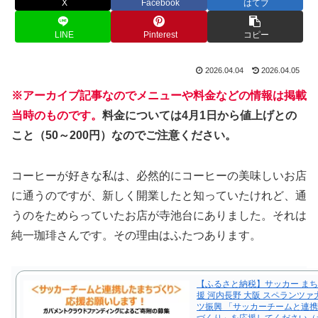
X
Facebook
はてブ
LINE
Pinterest
コピー
2026.04.04
2026.04.05
※アーカイブ記事なのでメニューや料金などの情報は掲載
当時のものです。
料金については4月1日から値上げとの
こと（50～200円）なのでご注意ください。
コーヒーが好きな私は、必然的にコーヒーの美味しいお店
に通うのですが、新しく開業したと知っていたけれど、通
うのをためらっていたお店が寺池台にありました。それは
純一珈琲さんです。その理由はふたつあります。
【ふるさと納税】サッカー まち
援 河内長野 大阪 スペランツァ
ツ振興 「サッカーチームと連
づくり」を応援してください（