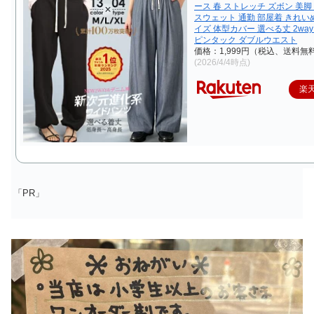
ース 春 ストレッチ ズボン 美脚
スウェット 通勤 部屋着 きれい
イズ 体型カバー 選べる丈 2wa
ピンタック ダブルウエスト
価格：1,999円（税込、送料無料
(2026/4/4時点)
楽
「PR」