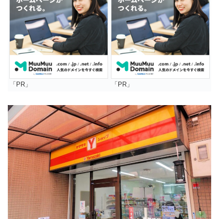
「PR」
「PR」