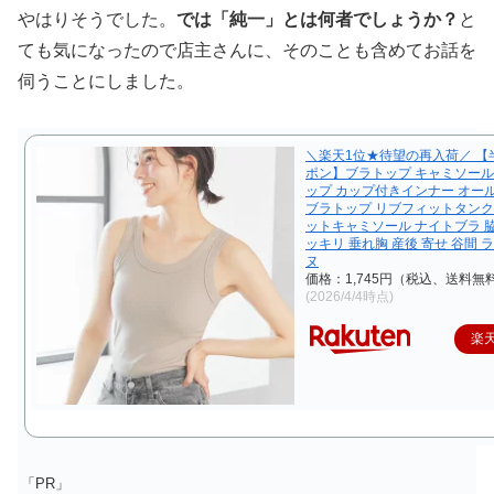
やはりそうでした。
では「純一」とは何者でしょうか？
と
ても気になったので店主さんに、そのことも含めてお話を
伺うことにしました。
＼楽天1位★待望の再入荷／ 【
ポン】ブラトップ キャミソール
ップ カップ付きインナー オー
ブラトップ リブフィットタンク
ットキャミソール ナイトブラ 脇
ッキリ 垂れ胸 産後 寄せ 谷間 
ヌ
価格：1,745円（税込、送料無料
(2026/4/4時点)
楽
「PR」