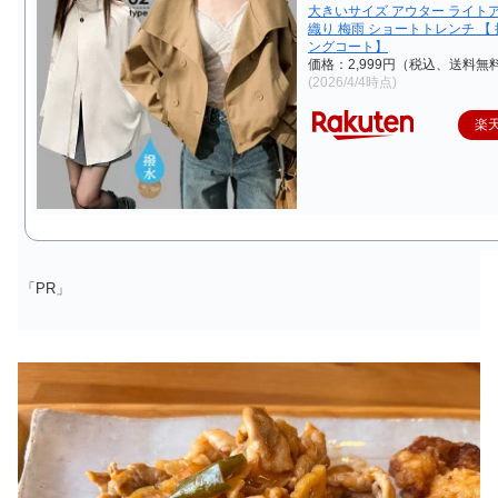
大きいサイズ アウター ライト
織り 梅雨 ショートトレンチ 【
ングコート】
価格：2,999円（税込、送料無料
(2026/4/4時点)
楽
「PR」