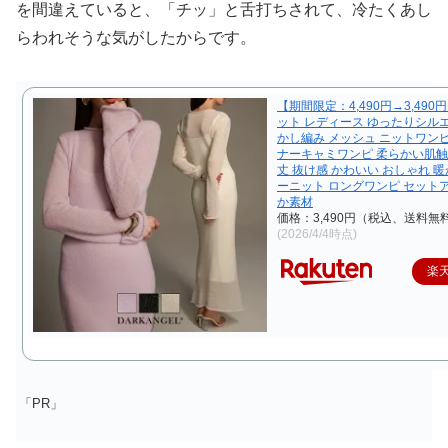
を間違えていると、「チッ」と舌打ちされて、冷たくあし
らわれそうな気がしたからです。
【期間限定：4,490円→3,490
ット レディース ゆったりシル
かし編み メッシュ ニットワン
ナーキャミワンピ 柔らかい肌触
丈 抜け感 かわいい おしゃれ 暖
ーニット ロングワンピ セット
か素材
価格：3,490円（税込、送料無料
(2026/4/4時点)
楽
「PR」