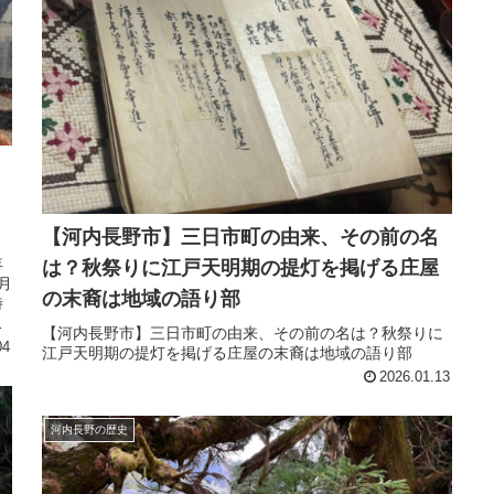
【河内長野市】三日市町の由来、その前の名
年
は？秋祭りに江戸天明期の提灯を掲げる庄屋
月
の末裔は地域の語り部
時
り
【河内長野市】三日市町の由来、その前の名は？秋祭りに
イ
04
江戸天明期の提灯を掲げる庄屋の末裔は地域の語り部
2026.01.13
河内長野の歴史