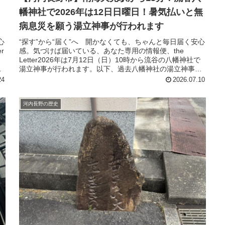
幡神社で2026年は12日日曜日！暑気払いと無
病息災を願う湯立神事が行われます
心
“探す”から“届く”へ 開かなくても、ちゃんと毎日届く安心
r
感。気づけば届いている、あなた専用の情報便、the
Letter2026年は7月12日（日）10時から流谷の八幡神社で
な
湯立神事が行われます。以下、過去八幡神社の湯立神事の
様子を紹介し...
24
2026.07.10
河内長野の歴史