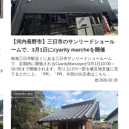
【河内長野市】三日市のサンリードショール
ームで、3月1日にcyarity marcheを開催
な
今
南海三日市駅近くにある三日市サンリードショールーム
し
で、定期的に開催されるCyarityMarusyeが3月1日10:00～
16:00まで開催されます。売り上げの一部を被災地支援に充
19
てるとのこと。「PR」「PR」今回の出店者はこちら
cococ...
2026.02.28
河内長野の歴史