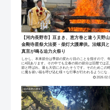
【河内長野市】豆まき、恵方巻と違う天野山
金剛寺星祭大法要・柴灯大護摩供。法螺貝と
真言が鳴る迫力火祭り
しかし、本来節分は季節の変わり目のことを指すので、
に4回あリます。その中でも立春の前の節分は旧暦では正
節と呼ばれ、最も大切にされたそうです。そのためこの
に魔を祓い福を呼び込む様々な行事が行われるようにな
ました。したがって上記の定番のもの以外にも、このタ
2026.02.
ミングで様々な行事が行われます。
河内長野の歴史