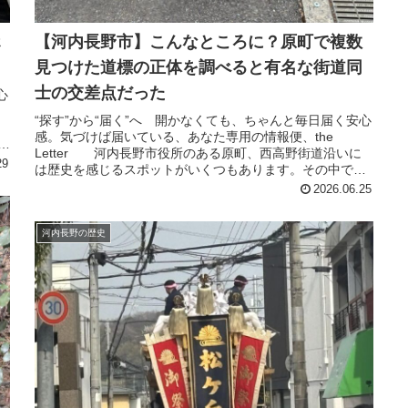
ホ
【河内長野市】こんなところに？原町で複数
見つけた道標の正体を調べると有名な街道同
士の交差点だった
心
“探す”から“届く”へ 開かなくても、ちゃんと毎日届く安心
長
感。気づけば届いている、あなた専用の情報便、the
演
Letter 河内長野市役所のある原町、西高野街道沿いに
29
は歴史を感じるスポットがいくつもあります。その中でも
これまで情報があまり...
2026.06.25
河内長野の歴史