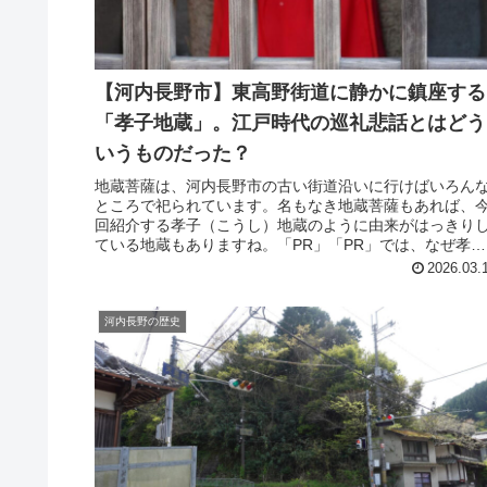
【河内長野市】東高野街道に静かに鎮座する
「孝子地蔵」。江戸時代の巡礼悲話とはどう
いうものだった？
地蔵菩薩は、河内長野市の古い街道沿いに行けばいろん
ところで祀られています。名もなき地蔵菩薩もあれば、
回紹介する孝子（こうし）地蔵のように由来がはっきり
ている地蔵もありますね。「PR」「PR」では、なぜ孝子
地蔵という名前がついているのか...
2026.03.
河内長野の歴史