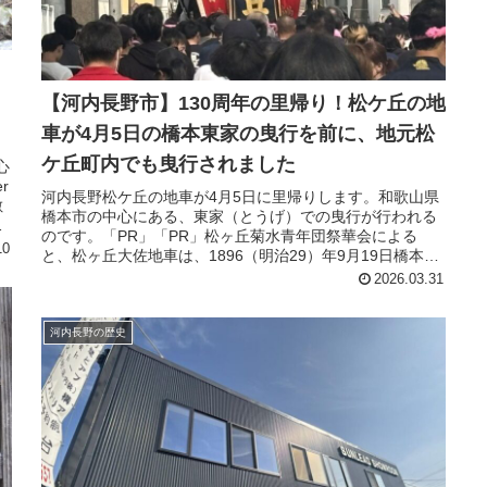
【河内長野市】130周年の里帰り！松ケ丘の地
車が4月5日の橋本東家の曳行を前に、地元松
ケ丘町内でも曳行されました
心
r
河内長野松ケ丘の地車が4月5日に里帰りします。和歌山県
敷
橋本市の中心にある、東家（とうげ）での曳行が行われる
と
のです。「PR」「PR」松ヶ丘菊水青年団祭華会による
10
と、松ヶ丘大佐地車は、1896（明治29）年9月19日橋本村
の東家寺脇の依頼で大阪...
2026.03.31
河内長野の歴史