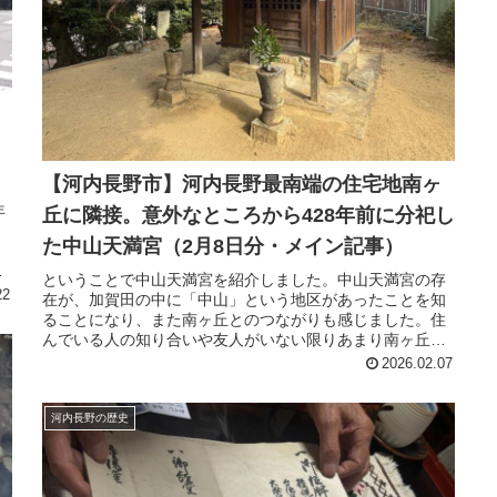
【河内長野市】河内長野最南端の住宅地南ヶ
年
丘に隣接。意外なところから428年前に分祀し
た中山天満宮（2月8日分・メイン記事）
ということで中山天満宮を紹介しました。中山天満宮の存
22
在が、加賀田の中に「中山」という地区があったことを知
ることになり、また南ヶ丘とのつながりも感じました。住
んでいる人の知り合いや友人がいない限りあまり南ヶ丘に
行く機会はないと思いますが、バス無料デーのタイミング
2026.02.07
でショートトリップしてみるのも楽しいです。
河内長野の歴史