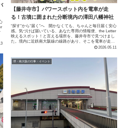
バ
【藤井寺市】パワースポット内を電車が走
る！古墳に囲まれた分断境内の澤田八幡神社
心
“探す”から“届く”へ 開かなくても、ちゃんと毎日届く安心
r
感。気づけば届いている、あなた専用の情報便、the Letter
け
映えるスポット！と言える場所を、藤井寺市で見つけまし
た。境内に近鉄南大阪線の線路があり、そこを電車が走っ
13
ています。【ふ...
2026.05.11
堺・南大阪の行事・イベント