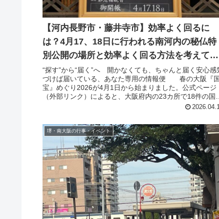
【河内長野市・藤井寺市】効率よく回るに
は？4月17、18日に行われる南河内の秘仏特
別公開の場所と効率よく回る方法を考えてみ
ました
“探す”から“届く”へ 開かなくても、ちゃんと届く安心感
づけば届いている、あなた専用の情報便 春の大阪『
宝』めぐり2026が4月1日から始まりました。公式ページ
（外部リンク）によると、大阪府内の23カ所で18件の国
と61件の重要文化...
2026.04.
堺・南大阪の行事・イベント