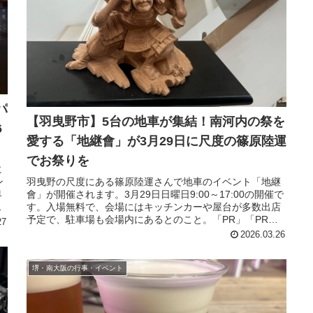
パ
【羽曳野市】5台の地車が集結！南河内の祭を
6
愛する「地継會」が3月29日に尺度の篠原陸運
でお祭りを
に
羽曳野の尺度にある篠原陸運さんで地車のイベント「地継
ン
會」が開催されます。3月29日日曜日9:00～17:00の開催で
界
す。入場無料で、会場にはキッチンカーや屋台が多数出店
キ
予定で、駐車場も会場内にあるとのこと。「PR」「PR」3
27
部構成！5台の地...
2026.03.26
堺・南大阪の行事・イベント