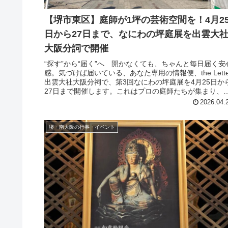
【堺市東区】庭師が1坪の芸術空間を！4月2
日から27日まで、なにわの坪庭展を出雲大
大阪分詞で開催
“探す”から“届く”へ 開かなくても、ちゃんと毎日届く安
感。気づけば届いている、あなた専用の情報便、the Lette
出雲大社大阪分祠で、第3回なにわの坪庭展を4月25日か
27日まで開催します。これはプロの庭師たちが集まり、1
坪（3....
2026.04.
堺・南大阪の行事・イベント