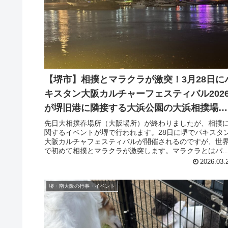
【堺市】相撲とマラクラが激突！3月28日に
キスタン大阪カルチャーフェスティバル202
が堺旧港に隣接する大浜公園の大浜相撲場で
開催
先日大相撲春場所（大阪場所）が終わりましたが、相撲
関するイベントが堺で行われます。28日に堺でパキスタ
大阪カルチャフェスティバルが開催されるのですが、世
で初めて相撲とマラクラが激突します。マラクラとはパ
スタンのシンド州に5000年前...
2026.03.
堺・南大阪の行事・イベント