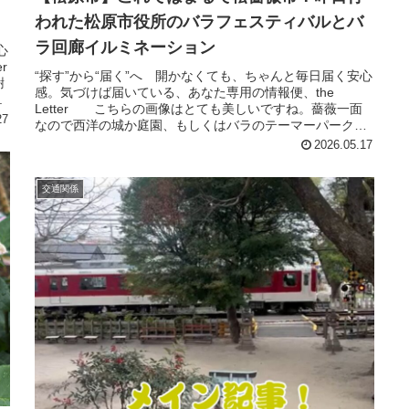
われた松原市役所のバラフェスティバルとバ
ラ回廊イルミネーション
心
r
“探す”から“届く”へ 開かなくても、ちゃんと毎日届く安心
謝
感。気づけば届いている、あなた専用の情報便、the
.
Letter こちらの画像はとても美しいですね。薔薇一面
27
なので西洋の城か庭園、もしくはバラのテーマーパークや
日本によくありそうな...
2026.05.17
交通関係