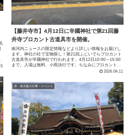
【藤井寺市】4月12日に辛國神社で第21回藤
井寺ブロカント古道具市を開催。
気
南河内ニュースの限定情報などより詳しい情報をお届けし
国
ます。神社の社で宝物探し！第21回ふじいでらブロカント
古道具市が辛國神社で行われます。4月12日10:00～15:00
宝
まで。入場は無料、小雨決行です。ちなみにブロカントと
15
はフランス語で古道...
2026.04.11
堺・南大阪の行事・イベント