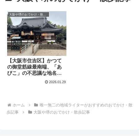
大阪や堺のおでかけ・散歩記事
【大阪市住吉区】かつて
の御堂筋線最南端、「あ
びこ」の不思議な地名由
来とは？2月の節分詣の前
2026.01.29
にあびこ観音に参拝しま
した。(オリジナル記事）
ホーム
唯一無二の地域ライターがおすすめのおでかけ・散
歩記事
大阪や堺のおでかけ・散歩記事