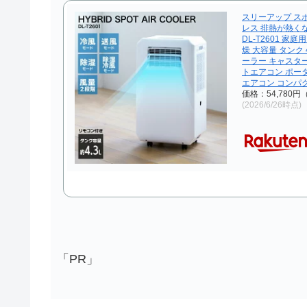
スリーアップ ス
レス 排熱が熱く
DL-T2601 家
燥 大容量 タンク 
ーラー キャスタ
トエアコン ポー
エアコン コンパ
価格：54,780
(2026/6/26時点)
「PR」