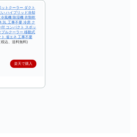
ポットクーラー ダクト
ない ハイブリッド冷却
庭用 冷風機 除湿機 衣類乾
4.3L 工事不要 冷房 ク
ー付 コンパクト スポッ
タブルクーラー 移動式
クト 省エネ 工事不要
円（税込、送料無料)
楽天で購入