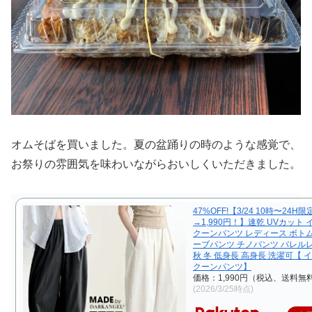
オムそばを買いました。夏の盆踊りの時のような感覚で、
お祭りの雰囲気を味わいながらおいしくいただきました。
47%OFF!【3/24 10時〜24H限
→1,990円！】速乾 UVカット 
クーンパンツ レディース ボトム
ーブパンツ チノパンツ バレルレ
秋 冬 低身長 高身長 洗濯可【 
クーンパンツ】
価格：1,990円（税込、送料無料
(2026/3/25時点)