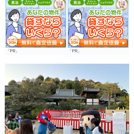
「PR」
「PR」