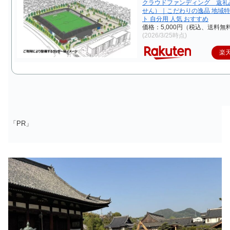
クラウドファンディング 返礼
せん）｜こだわりの逸品 地域特
ト 自分用 人気 おすすめ
価格：5,000円（税込、送料無料
(2026/3/25時点)
楽
「PR」