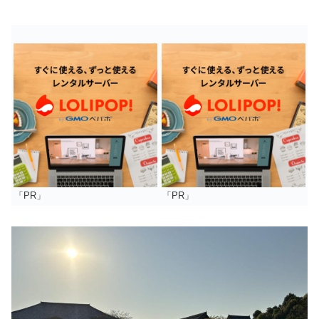
「PR」
「PR」