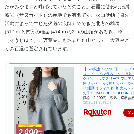
たかみやま」と呼ばれていたとのこと。石器に使われた讃
岐岩（サヌカイト）の産地でも有名です。火山活動（噴火
活動によって生じた火道の痕跡）でできた北方の雄岳
(517m) と南方の雌岳 (474m) の2つの山頂がある双耳峰
（そうじほう）。万葉集にも詠まれた山として、大阪みど
りの百選に選定されています。
【24H限定！2,990円】トップ
ス ニット ペプラムニット 長袖
ク ビショップスリーブ フレア
体型カバー お腹周りカバー や
い 通勤 オフィス 秋 冬 大人フ
の子 SAISON DE PAPILLON sd
価格：2,990円（税込、送料無料
(2025/11/30時点)
楽