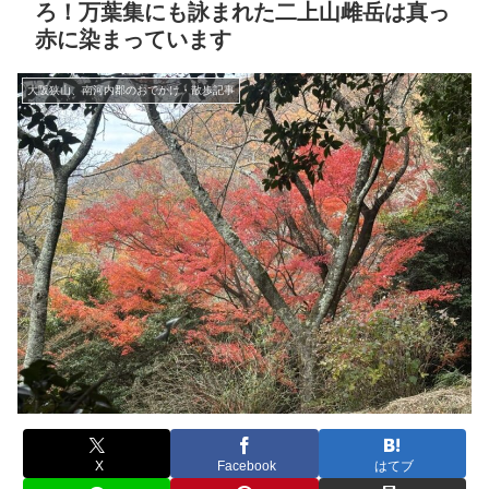
ろ！万葉集にも詠まれた二上山雌岳は真っ
赤に染まっています
大阪狭山、南河内郡のおでかけ・散歩記事
X
Facebook
はてブ