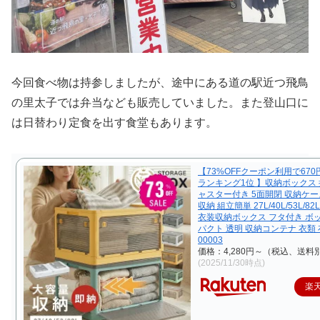
今回食べ物は持参しましたが、途中にある道の駅近つ飛鳥
の里太子では弁当なども販売していました。また登山口に
は日替わり定食を出す食堂もあります。
【73%OFFクーポン利用で67
ランキング1位 】収納ボックス 
ャスター付き 5面開閉 収納ケー
収納 組立簡単 27L/40L/53L/8
衣装収納ボックス フタ付き ボ
パクト 透明 収納コンテナ 衣類 布
00003
価格：4,280円～（税込、送料別
(2025/11/30時点)
楽