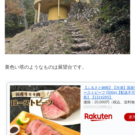
黄色い塔のようなものは展望台です。
【ふるさと納税】【冷凍】国産
ーストビーフ (500g)【配送不
島】【1314265】
価格：20,000円（税込、送料無
(2025/11/30時点)
楽