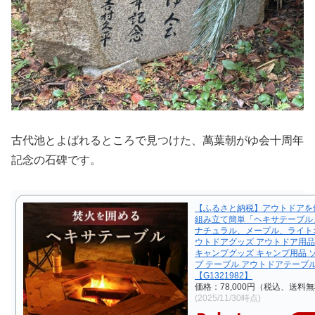
古代池とよばれるところで見つけた、萬葉朝がゆ会十周年
記念の石碑です。
【ふるさと納税】アウトドアを
組み立て簡単「ヘキサテーブル」
ナチュラル、メープル、ライトオ
ウトドアグッズ アウトドア用品
キャンプグッズ キャンプ用品 
プ テーブル アウトドアテーブ
【G1321982】
価格：78,000円（税込、送料無
(2025/11/30時点)