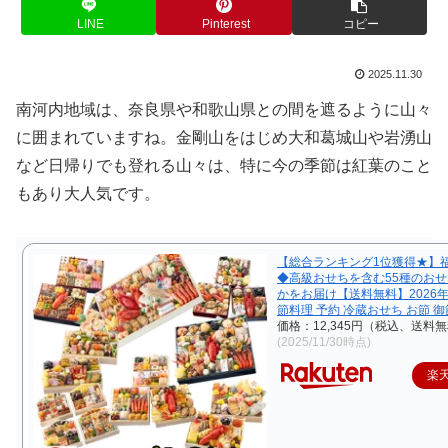
LINE
Pinterest
コピー
2025.11.30
南河内地域は、奈良県や和歌山県との間を遮るように山々
に囲まれていますね。金剛山をはじめ大和葛城山や岩湧山
など日帰りでも登れる山々は、特に今の季節は紅葉のこと
もあり大人気です。
【総合ランキング1位獲得★】
◆高級おせちを含む55種のお
かをお届け【送料無料】2026年
節料理 予約 冷蔵おせち お節 御
価格：12,345円（税込、送料無
(2025/11/30時点)
楽