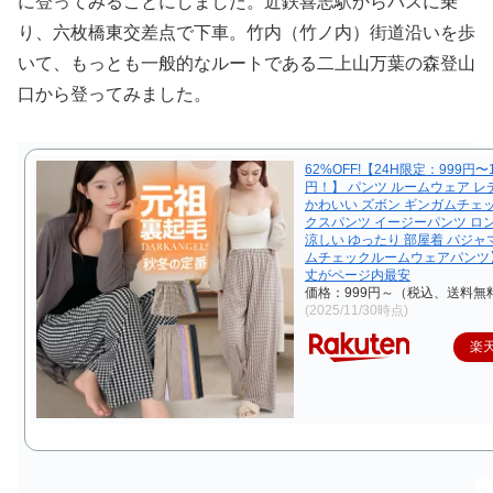
に登ってみることにしました。近鉄喜志駅からバスに乗
り、六枚橋東交差点で下車。竹内（竹ノ内）街道沿いを歩
いて、もっとも一般的なルートである二上山万葉の森登山
口から登ってみました。
62%OFF!【24H限定：999円〜1
円！】 パンツ ルームウェア レ
かわいい ズボン ギンガムチェ
クスパンツ イージーパンツ ロ
涼しい ゆったり 部屋着 パジャ
ムチェックルームウェアパンツ
丈がページ内最安
価格：999円～（税込、送料無料
(2025/11/30時点)
楽