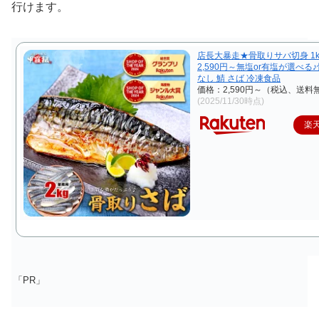
行けます。
店長大暴走★骨取りサバ切身 1k
2,590円～無塩or有塩が選べる
なし 鯖 さば 冷凍食品
価格：2,590円～（税込、送料無
(2025/11/30時点)
楽
「PR」