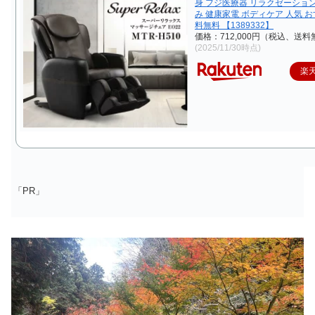
身 フジ医療器 リラクゼーション
み 健康家電 ボディケア 人気 お
料無料 【1389332】
価格：712,000円（税込、送料
(2025/11/30時点)
楽
「PR」