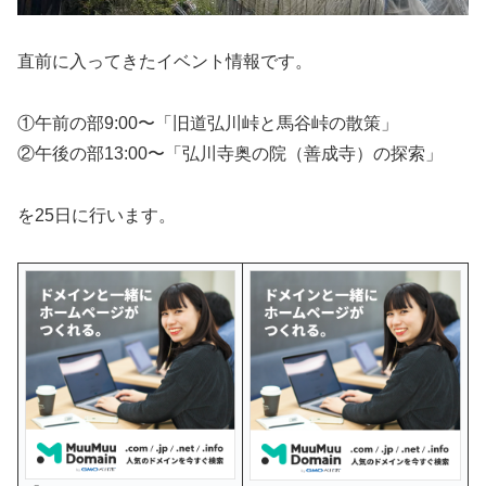
直前に入ってきたイベント情報です。
①午前の部9:00〜「旧道弘川峠と馬谷峠の散策」
②午後の部13:00〜「弘川寺奥の院（善成寺）の探索」
を25日に行います。