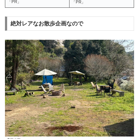
「PR」
「PR」
絶対レアなお散歩企画なので