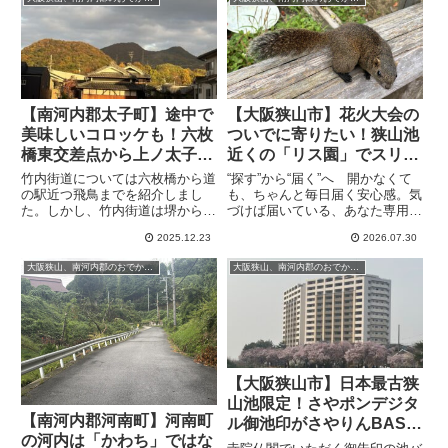
依頼を受けました。そこで、実際
と。確かにトチノキと登山道の間
にその場所に行っ...
に湿気がある沢になっています。
【南河内郡太子町】途中で
【大阪狭山市】花火大会の
美味しいコロッケも！六枚
ついでに寄りたい！狭山池
橋東交差点から上ノ太子駅
近くの「リス園」でスリル
まで竹内街道を歩いてみま
満点の餌やり体験
竹内街道については六枚橋から道
“探す”から“届く”へ 開かなくて
した
の駅近つ飛鳥までを紹介しまし
も、ちゃんと毎日届く安心感。気
た。しかし、竹内街道は堺から松
づけば届いている、あなた専用の
原、羽曳野を経由して太子町まで
情報便、the Letter「いよいよあ
2025.12.23
2026.07.30
続いている道。そして太子町内で
さって、2026年8月1日（土）に
も六枚橋までの道沿いにも歴史を
『桜まつりサマーブロッサムナイ
大阪狭山、南河内郡のおでかけ・散歩記事
大阪狭山、南河内郡のおでかけ・散歩記事
感じたり、美味しいコロッケを販
トin狭山池2026』が開催されま
売しているお店があります。とい
す。「P...
うことで、今回は六枚橋東交差点
から近鉄上ノ太子駅まで、竹内街
道沿いを歩いてみました。
【大阪狭山市】日本最古狭
山池限定！さやポンデジタ
【南河内郡河南町】河南町
ル御池印がさやりんBASE
の河内は「かわち」ではな
で手に入ります。