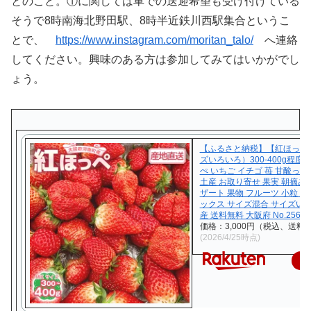
とのこと。①に関しては車での送迎希望も受け付けている
そうで8時南海北野田駅、8時半近鉄川西駅集合というこ
とで、
https://www.instagram.com/moritan_talo/
へ連絡
してください。興味のある方は参加してみてはいかがでし
ょう。
【ふるさと納税】【紅ほっぺ】
ズいろいろ）300-400g程度 
ぺ いちご イチゴ 苺 甘酸っぱ
土産 お取り寄せ 果実 朝摘み 
ザート 果物 フルーツ 小粒 大
ックス サイズ混合 サイズい
産 送料無料 大阪府 No.256
価格：3,000円（税込、送料無
(2026/4/25時点)
楽