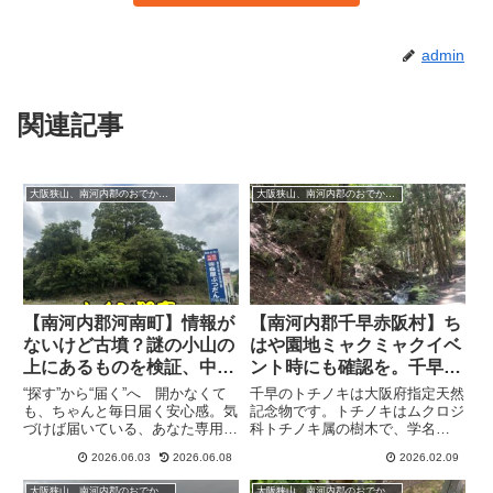
admin
関連記事
大阪狭山、南河内郡のおでかけ・散歩記事
大阪狭山、南河内郡のおでかけ・散歩記事
【南河内郡河南町】情報が
【南河内郡千早赤阪村】ち
ないけど古墳？謎の小山の
はや園地ミャクミャクイベ
上にあるものを検証、中に
ント時にも確認を。千早の
入って確認してみました
トチノキは樹齢300年クラ
“探す”から“届く”へ 開かなくて
千早のトチノキは大阪府指定天然
ス！（2月10日分・メイン
も、ちゃんと毎日届く安心感。気
記念物です。トチノキはムクロジ
づけば届いている、あなた専用の
科トチノキ属の樹木で、学名
記事）
情報便、the Letter私の記事を読
「Aesculus turbinata」。説明版
2026.06.03
2026.06.08
2026.02.09
んでくださっている方から「古墳
によると、山地の谷筋など湿気の
ではないか調べて欲しい」という
ある寒冷地を好む広葉樹とのこ
大阪狭山、南河内郡のおでかけ・散歩記事
大阪狭山、南河内郡のおでかけ・散歩記事