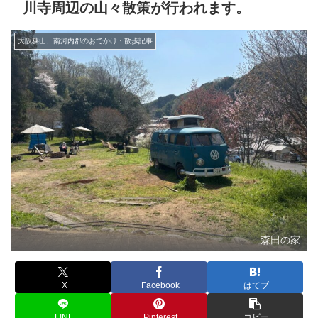
川寺周辺の山々散策が行われます。
大阪狭山、南河内郡のおでかけ・散歩記事
森田の家
X
Facebook
はてブ
LINE
Pinterest
コピー