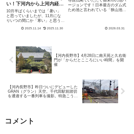
寺院仏閣でいただく御朱印の池バ
い！下河内から上河内経由
ージョンです！日本最古のダム式
東水分まで秋の道を歩いて
ため池と言われている「狭山池」
10月半ばくらいまでは「暑い」
の御池印がデジタルで手に入りま
みた
と思っていましたが、11月にな
す。さやポンデジタル御池印はさ
りいつの間にか「寒い」と思うよ
やりんBASEで手に入ります。場
うな季節になりましたね。こんな
所はさやりんBase（さやポング
2025.11.14
2025.11.30
2026.03.31
時は体を動かすことで寒さを少し
ッズ販売所）9:00～17...
でも和らげたいところ。やり方は
いろいろありますが、体を動かす
には、自然の風景を眺めながら
の...
【河内長野市】4月28日に南天苑と久右衛
門が「からだとこころにいい時間」を開
催
【河内長野市】昨日ついにデビューした
GRAN（グラン）天空。千代田駅前踏切
を通過する一番列車を撮影。特急こうや
はどうなる？
コメント