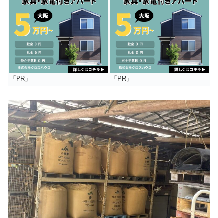
「PR」
「PR」