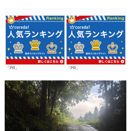
「PR」
「PR」