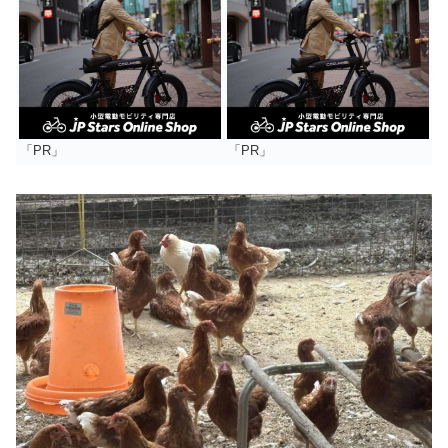
「PR」
「PR」