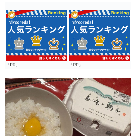
「PR」
「PR」