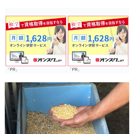
「PR」
「PR」