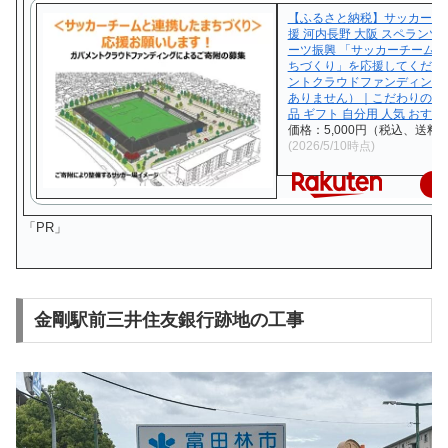
【ふるさと納税】サッカー ま
援 河内長野 大阪 スペランツ
ーツ振興 「サッカーチーム
ちづくり」を応援してくださ
ントクラウドファンディング
ありません）｜こだわりの逸
品 ギフト 自分用 人気 おすす
価格：5,000円（税込、送料無
(2026/5/10時点)
楽
「PR」
金剛駅前三井住友銀行跡地の工事