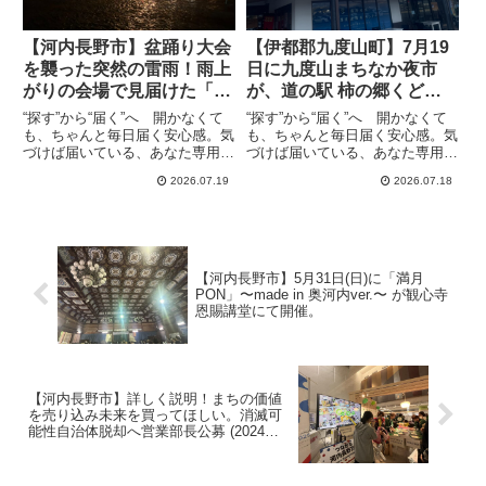
【河内長野市】盆踊り大会
【伊都郡九度山町】7月19
を襲った突然の雷雨！雨上
日に九度山まちなか夜市
がりの会場で見届けた「夏
が、道の駅 柿の郷くどや
の野外イベント」
ま 芝生広場で17時から開
“探す”から“届く”へ 開かなくて
“探す”から“届く”へ 開かなくて
催
も、ちゃんと毎日届く安心感。気
も、ちゃんと毎日届く安心感。気
づけば届いている、あなた専用の
づけば届いている、あなた専用の
情報便、the Letterいよいよ夏ま
情報便、the LetterEnjoy! 九度山
2026.07.19
2026.07.18
つりが始まったとばかりに、週末
音頭を踊ろう!!ということで、九
土曜日をとても楽しみにしていま
度山まちなか夜市が、道の駅 柿
した。「日が沈んだ頃に現場に行
の郷くどやま 芝生広場で17時か
ったらちょうどよ...
ら開...
【河内長野市】5月31日(日)に「満月
PON」〜made in 奥河内ver.〜 が観心寺
恩賜講堂にて開催。
【河内長野市】詳しく説明！まちの価値
を売り込み未来を買ってほしい。消滅可
能性自治体脱却へ営業部長公募 (2024年
10月31日アーカイブ記事）