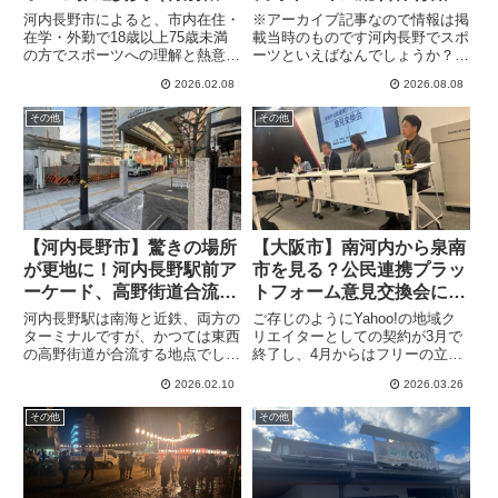
務員）の募集をしています
（2025年8月5日アーカイ
河内長野市によると、市内在住・
※アーカイブ記事なので情報は掲
ブ記事）
在学・外勤で18歳以上75歳未満
載当時のものです河内長野でスポ
の方でスポーツへの理解と熱意を
ーツといえばなんでしょうか？な
有して積極的な活動が期待できる
でしこリーグスペランツァ大阪の
2026.02.08
2026.08.08
方を募集しています（定員18名
ホームタウンということで、サッ
以内）
カー、それから毎年シティマラソ
その他
その他
ンが行われているのでマラソン、
あと、寺ヶ池公園プールの横に
市...
【河内長野市】驚きの場所
【大阪市】南河内から泉南
が更地に！河内長野駅前ア
市を見る？公民連携プラッ
ーケード、高野街道合流点
トフォーム意見交換会に参
そばの家屋が取り壊されま
加してみました
河内長野駅は南海と近鉄、両方の
ご存じのようにYahoo!の地域ク
した(2024年2月25日アー
ターミナルですが、かつては東西
リエイターとしての契約が3月で
の高野街道が合流する地点でし
終了し、4月からはフリーの立場
カイブ）
た。長い歴史のある場所であるわ
になります。大きな看板は無くな
2026.02.10
2026.03.26
けですが、それを現すかのよう
りますが、志は変わらずという気
に、アーケードの商店街の入口横
持ちはあります。しかし看板から
その他
その他
に古い建物が残っていました。と
出ていた毎月の資金も途絶えるた
ころが先日、その建物が取り壊さ
め、新たに仕事を探す必要に...
れた