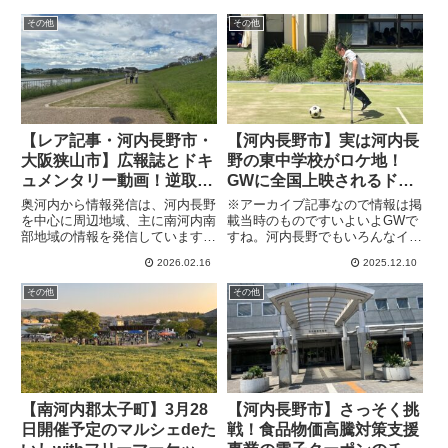
その他
その他
【レア記事・河内長野市・
【河内長野市】実は河内長
大阪狭山市】広報誌とドキ
野の東中学校がロケ地！
ュメンタリー動画！逆取材
GWに全国上映されるドク
の場所と裏話をご紹介
ちゃんフジとサクラにつな
奥河内から情報発信は、河内長野
※アーカイブ記事なので情報は掲
ぐ愛（2024年4月28日アー
を中心に周辺地域、主に南河内南
載当時のものですいよいよGWで
部地域の情報を発信しています。
すね。河内長野でもいろんなイベ
カイブ）
そして取材先となる人物や組織、
ントが行われ、取捨選択して伝え
2026.02.16
2025.12.10
物に焦点をあてながら、その人物
なければなりません。また連休中
や組織、物などを最大限に引き立
ならば特に河内長野を飛び出して
その他
その他
てる文章が書けるように努力して
大阪市内に遊びに行く人も多いの
います。そして本来は「裏方」と
ではないでしょうか？「PR」
いう立場なので、あまり表には出
「...
ません。
【南河内郡太子町】3月28
【河内長野市】さっそく挑
日開催予定のマルシェdeた
戦！食品物価高騰対策支援