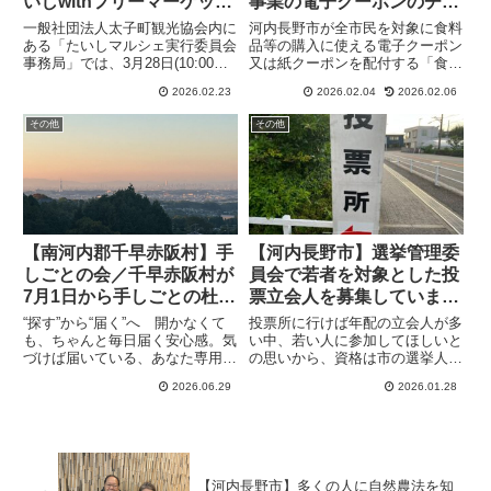
いしwithフリーマーケット
事業の電子クーポンのチャ
の出店者（フリマ、キッチ
ージ方法を詳しく解説しま
一般社団法人太子町観光協会内に
河内長野市が全市民を対象に食料
ンカー、飲食、あて物な
す
ある「たいしマルシェ実行委員会
品等の購入に使える電子クーポン
事務局」では、3月28日(10:00～
又は紙クーポンを配付する「食品
ど）を募集中
15:00）に開催を予定している
物価高騰対策支援事業」を決めま
2026.02.23
2026.02.04
2026.02.06
「マルシェdeたいしwithフリーマ
した。商品券は河内長野市内の取
ーケット」の出店者を募集してい
り扱い登録店舗で食料品等の購入
その他
その他
ます。会場は聖徳太子御廟、叡福
だけに使えるので注意しましょ
寺の横にある太子・和みの広場で
う。
す。
【南河内郡千早赤阪村】手
【河内長野市】選挙管理委
しごとの会／千早赤阪村が
員会で若者を対象とした投
7月1日から手しごとの杜
票立会人を募集しています
（もり）に変更になります
(オリジナル）
“探す”から“届く”へ 開かなくて
投票所に行けば年配の立会人が多
も、ちゃんと毎日届く安心感。気
い中、若い人に参加してほしいと
づけば届いている、あなた専用の
の思いから、資格は市の選挙人名
情報便、the Letter手しごとの会
簿に登録されている18歳～29歳
2026.06.29
2026.01.28
／千早赤阪村のinstagramによる
の人（高校生も応募可能）そし
と7月1日から「手しごとの杜」
て、指定された投票所、日時に必
という名称に代わります。それに
ず参会しなければなりません。さ
よると「...
らにその場所で知り得た秘密を一
切他に漏らさないことが求められ
ています。
【河内長野市】多くの人に自然農法を知