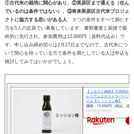
①古代米の栽培に関心があり、②美原区まで通える（住ん
でいるのは条件ではない）、③将来美原区古代米プロジェ
クトに協力する思いがある人
、３つの条件をすべて満たす
方を5人の定員でい募集しています。書類審査と面接で最
終的に先行され、参加費用は12,000円（資料代込み）で
す。申し込み締め切りは2月27日までなので、古代米につ
いて関心を持っている方で条件を満たしている人は申込を
検討してみてはいかがでしょう。
【ふるさと納税】YURINA OL
レミアムエキストラバージン
イル【ミッション種】
価格：15,000円（税込、送料
(2026/2/24時点)
楽