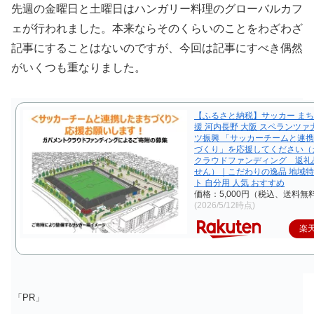
先週の金曜日と土曜日はハンガリー料理のグローバルカフ
ェが行われました。本来ならそのくらいのことをわざわざ
記事にすることはないのですが、今回は記事にすべき偶然
がいくつも重なりました。
【ふるさと納税】サッカー まち
援 河内長野 大阪 スペランツァ
ツ振興 「サッカーチームと連
づくり」を応援してください（
クラウドファンディング 返礼
せん）｜こだわりの逸品 地域特
ト 自分用 人気 おすすめ
価格：5,000円（税込、送料無料
(2026/5/12時点)
楽
「PR」