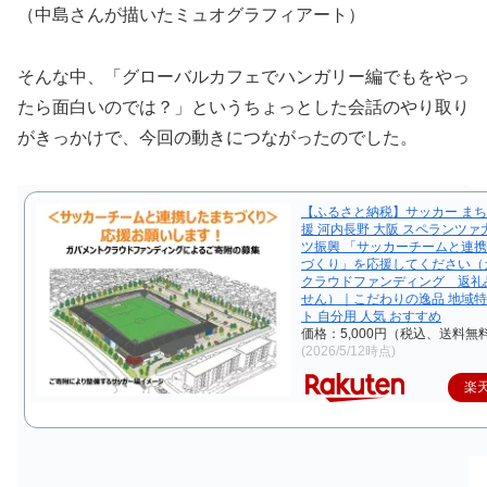
（中島さんが描いたミュオグラフィアート）
そんな中、「グローバルカフェでハンガリー編でもをやっ
たら面白いのでは？」というちょっとした会話のやり取り
がきっかけで、今回の動きにつながったのでした。
【ふるさと納税】サッカー まち
援 河内長野 大阪 スペランツァ
ツ振興 「サッカーチームと連
づくり」を応援してください（
クラウドファンディング 返礼
せん）｜こだわりの逸品 地域特
ト 自分用 人気 おすすめ
価格：5,000円（税込、送料無料
(2026/5/12時点)
楽