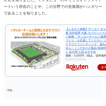
ートいう存在のことや、この分野での先進国がハンガリー
であることを知りました。
【ふるさと納税】サッカー まち
援 河内長野 大阪 スペランツァ
ツ振興 「サッカーチームと連
づくり」を応援してください（
クラウドファンディング 返礼
せん）｜こだわりの逸品 地域特
ト 自分用 人気 おすすめ
価格：5,000円（税込、送料無料
(2026/5/12時点)
楽
「PR」