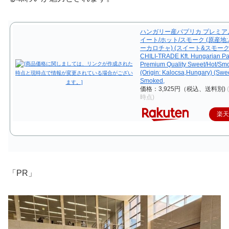
ハンガリー産パプリカ プレミア
イート/ホット/スモーク (原産地
ーカロチャ) (スイート&スモーク、
CHILI-TRADE Kft. Hungarian Pa
Premium Quality Sweet/Hot/Sm
(Origin: Kalocsa,Hungary) (Swe
Smoked,
価格：3,925円（税込、送料別)
時点)
楽
「PR」