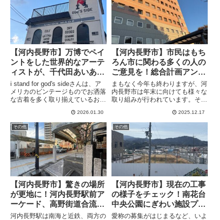
【河内長野市】万博でペイ
【河内長野市】市民はもち
ントをした世界的なアーテ
ろん市に関わる多くの人の
ィストが、千代田あいあい
ご意見を！総合計画アンケ
通りの古着屋さんの白壁に
ートに回答して未来を創ろ
i stand for god's sideさんは、ア
まもなく今年も終わりますが、河
絵を
う
メリカのビンテージものでお洒落
内長野市は年末に向けても様々な
な古着を多く取り揃えているお店
取り組みが行われています。その
です。ペイントはイラストと文字
ひとつは2025年12月16日より、
2026.01.30
2025.12.17
で構成されていて、以前の白壁だ
株式会社マーケットエンタープラ
けのときとは趣が異なって、楽し
イズと連携協定を締結し、リユー
その他
その他
さが増した気がします。アーティ
スプラットフォーム「おいくら」
ストはオーナーの友人で、名前は
を通じたリユース（再利用...
Cook Dissizit(@cookdissizit)さん
です。大阪万博会場に、
「WORLD EXPO 2025」の文字
の入った横幅約60mの壁画を描き
ました。
【河内長野市】驚きの場所
【河内長野市】現在の工事
が更地に！河内長野駅前ア
の様子をチェック！南花台
ーケード、高野街道合流点
中央公園にぎわい施設プロ
そばの家屋が取り壊されま
ジェクトの応援ガバメント
河内長野駅は南海と近鉄、両方の
愛称の募集がはじまるなど、いよ