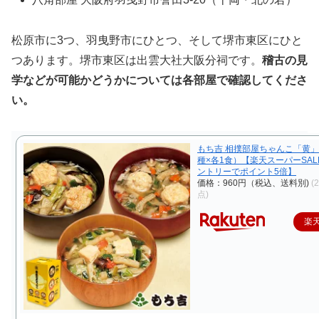
松原市に3つ、羽曳野市にひとつ、そして堺市東区にひと
つあります。堺市東区は出雲大社大阪分祠です。
稽古の見
学などが可能かどうかについては各部屋で確認してくださ
い。
もち吉 相撲部屋ちゃんこ「黄」
種×各1食）【楽天スーパーSA
ントリーでポイント5倍】
価格：960円（税込、送料別)
(
点)
楽