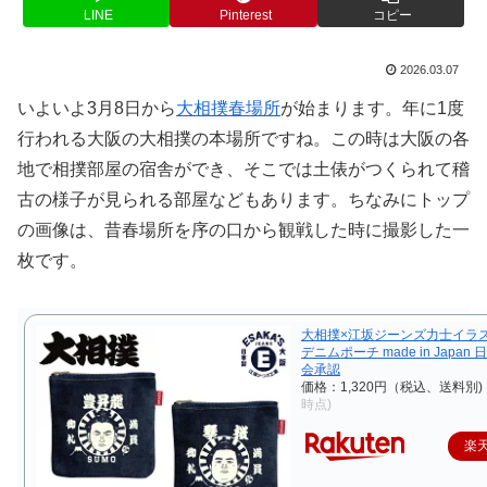
LINE
Pinterest
コピー
2026.03.07
いよいよ3月8日から
大相撲春場所
が始まります。年に1度
行われる大阪の大相撲の本場所ですね。この時は大阪の各
地で相撲部屋の宿舎ができ、そこでは土俵がつくられて稽
古の様子が見られる部屋などもあります。ちなみにトップ
の画像は、昔春場所を序の口から観戦した時に撮影した一
枚です。
大相撲×江坂ジーンズ力士イラス
デニムポーチ made in Japan
会承認
価格：1,320円（税込、送料別)
時点)
楽