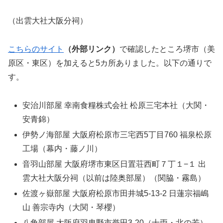
（出雲大社大阪分祠）
こちらのサイト
（外部リンク）
で確認したところ堺市（美
原区・東区）を加えると5カ所ありました。以下の通りで
す。
安治川部屋 幸南食糧株式会社 松原三宅本社（大関・
安青錦）
伊勢ノ海部屋 大阪府松原市三宅西5丁目760 福泉松原
工場（幕内・藤ノ川）
音羽山部屋 大阪府堺市東区日置荘西町７丁１−１ 出
雲大社大阪分祠（以前は陸奥部屋）（関脇・霧島）
佐渡ヶ嶽部屋 大阪府松原市田井城5-13-2 日蓮宗福嶋
山 善宗寺内（大関・琴櫻）
八角部屋 大阪府羽曳野市誉田3-20（十両・北の若）