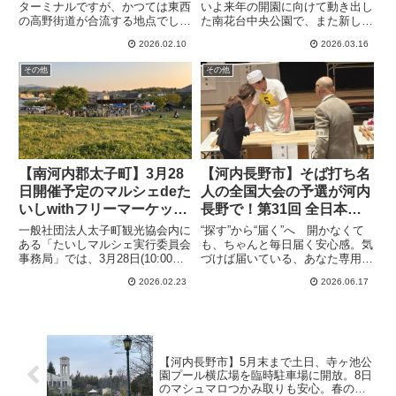
した(2024年2月25日アー
クラウドファンディングが
ターミナルですが、かつては東西
いよ来年の開園に向けて動き出し
の高野街道が合流する地点でし
た南花台中央公園で、また新しい
カイブ）
スタート。
た。長い歴史のある場所であるわ
試みが始まりました。「PR」
2026.02.10
2026.03.16
けですが、それを現すかのよう
「PR」それは万博建築家の米澤
に、アーケードの商店街の入口横
隆と梓設計によるコラボが実現
その他
その他
に古い建物が残っていました。と
し、南花台中央公園のにぎわい施
ころが先日、その建物が取り壊さ
設プロジェクトを応援するという
れた
内容...
【南河内郡太子町】3月28
【河内長野市】そば打ち名
日開催予定のマルシェdeた
人の全国大会の予選が河内
いしwithフリーマーケット
長野で！第31回 全日本素
の出店者（フリマ、キッチ
人そば打ち名人大会関西予
一般社団法人太子町観光協会内に
“探す”から“届く”へ 開かなくて
ンカー、飲食、あて物な
選を直撃取材
ある「たいしマルシェ実行委員会
も、ちゃんと毎日届く安心感。気
事務局」では、3月28日(10:00～
づけば届いている、あなた専用の
ど）を募集中
15:00）に開催を予定している
情報便、the Letter香川県ほどで
2026.02.23
2026.06.17
「マルシェdeたいしwithフリーマ
はないにせよ、きつねうどんの発
ーケット」の出店者を募集してい
祥の地があるためか、大阪のめん
ます。会場は聖徳太子御廟、叡福
類といえば、そばよりもうどん、
寺の横にある太子・和みの広場で
またラーメンのほ...
す。
【河内長野市】5月末まで土日、寺ヶ池公
園プール横広場を臨時駐車場に開放。8日
のマシュマロつかみ取りも安心。春の混