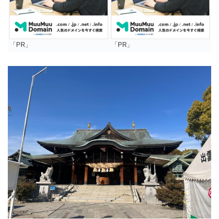
「PR」
「PR」