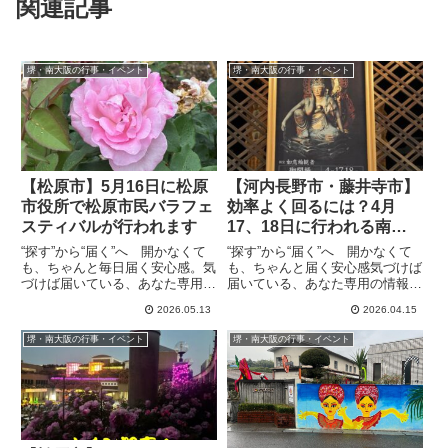
関連記事
堺・南大阪の行事・イベント
堺・南大阪の行事・イベント
【松原市】5月16日に松原
【河内長野市・藤井寺市】
市役所で松原市民バラフェ
効率よく回るには？4月
スティバルが行われます
17、18日に行われる南河
内の秘仏特別公開の場所と
“探す”から“届く”へ 開かなくて
“探す”から“届く”へ 開かなくて
効率よく回る方法を考えて
も、ちゃんと毎日届く安心感。気
も、ちゃんと届く安心感気づけば
づけば届いている、あなた専用の
届いている、あなた専用の情報
みました
情報便、the Letter普段は堅苦し
便 春の大阪『国宝』めぐり
2026.05.13
2026.04.15
い印象がある行政の中心市役所が
2026が4月1日から始まりまし
この日だけはバラ一色になりま
た。公式ページ（外部リンク）に
堺・南大阪の行事・イベント
堺・南大阪の行事・イベント
す。5月16日に松原市役所でバラ
よると、大阪府内の23カ所で18
フェスティバルを...
件の国宝と61件の重要文化...