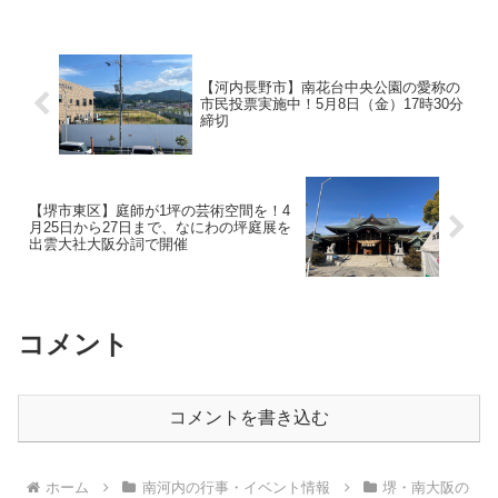
販売が行われます。場所は1階の
が多数出店予定で、駐車場も会場
Fansta XROSS STADIUMです。
内にあるとのこと。「PR」
そして2月21日にはいちご量り売
「PR」3部構成！5台の地...
り&限定50パックのお試しパック
を100円で提供します。1階の葉
【河内長野市】南花台中央公園の愛称の
菜の森店内で10時から行われま
市民投票実施中！5月8日（金）17時30分
す。
締切
【堺市東区】庭師が1坪の芸術空間を！4
月25日から27日まで、なにわの坪庭展を
出雲大社大阪分詞で開催
コメント
コメントを書き込む
ホーム
南河内の行事・イベント情報
堺・南大阪の