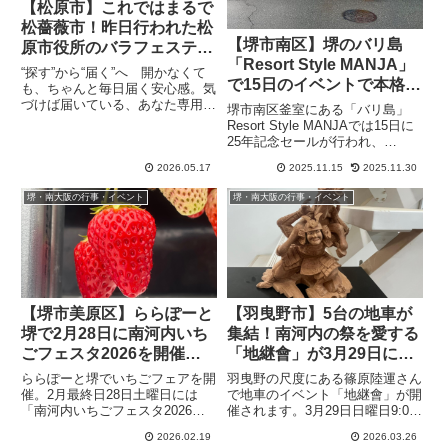
【松原市】これではまるで
松薔薇市！昨日行われた松
【堺市南区】堺のバリ島
原市役所のバラフェスティ
「Resort Style MANJA」
バルとバラ回廊イルミネー
“探す”から“届く”へ 開かなくて
で15日のイベントで本格ミ
ション
も、ちゃんと毎日届く安心感。気
ーゴレンが食べられます
づけば届いている、あなた専用の
堺市南区釜室にある「バリ島」
情報便、the Letter こちらの
（オリジナル）
Resort Style MANJAでは15日に
画像はとても美しいですね。薔薇
25年記念セールが行われ、
一面なので西洋の城か庭園、もし
Ainowa マルシェ、岩川光「音の
くはバラのテーマーパークや日本
2026.05.17
2025.11.15
2025.11.30
祈り」のライブステージがありま
によくありそうな...
す。その中でバリの「焼きそば」
堺・南大阪の行事・イベント
堺・南大阪の行事・イベント
ミーゴレンが本格ベジタリアンメ
ニューで提供...
【堺市美原区】ららぽーと
【羽曳野市】5台の地車が
堺で2月28日に南河内いち
集結！南河内の祭を愛する
ごフェスタ2026を開催。
「地継會」が3月29日に尺
21日はいちご量り売り
度の篠原陸運でお祭りを
ららぽーと堺でいちごフェアを開
羽曳野の尺度にある篠原陸運さん
催。2月最終日28日土曜日には
で地車のイベント「地継會」が開
「南河内いちごフェスタ2026」
催されます。3月29日日曜日9:00
が行われます。11:00～16:00まで
～17:00の開催です。入場無料
2026.02.19
2026.03.26
で12:00～売り切れまでいちごの
で、会場にはキッチンカーや屋台