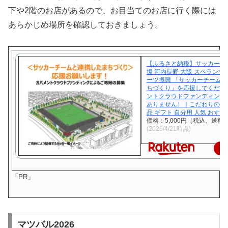
下や2階のお店があるので、お目当てのお店に行く際には
あらかじめ場所を確認しておきましょう。
【ふるさと納税】サッカー ま
援 河内長野 大阪 スペランツ
ーツ振興 「サッカーチーム
ちづくり」を応援してくださ
ントクラウドファンディング
ありません）｜こだわりの逸
品 ギフト 自分用 人気 おすす
価格：5,000円（税込、送料無
(2026/4/21時点)
楽
「PR」
マツバル2026