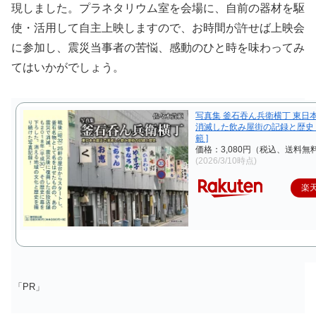
現しました。プラネタリウム室を会場に、自前の器材を駆
使・活用して自主上映しますので、お時間が許せば上映会
に参加し、震災当事者の苦悩、感動のひと時を味わってみ
てはいかがでしょう。
写真集 釜石吞ん兵衛横丁 東日
消滅した飲み屋街の記録と歴史 [
範 ]
価格：3,080円（税込、送料無料
(2026/3/10時点)
楽
「PR」