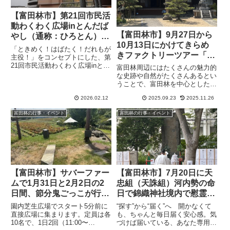
【富田林市】第21回市民活
動わくわく広場inとんだば
【富田林市】9月27日から
やし（通称：ひろとん）を
10月13日にかけてきらめ
エコールロゼで２月１５日
「ときめく！はばたく！だれもが
きファクトリーツアー「た
に開催します
主役！」をコンセプトにした、第
び旅とんだばやし」がが行
21回市民活動わくわく広場inとん
富田林周辺にはたくさんの魅力的
だばやし（通称：ひろとん）をエ
われます（オリジナル）
な史跡や自然がたくさんあるとい
コールロゼで2月15日に開催しま
うことで、富田林を中心とした南
す。時間は11:00～16:00までで、
河内地域をめぐってこの土地なら
主催は第21回市民活動わくわく
2026.02.12
2025.09.23
2025.11.26
ではの習慣や歴史、文化を体感で
広場inとんだばやし実行委員会で
きるツアー平成時代から定期的に
富田林の行事・イベント
富田林の行事・イベント
す。
企画・実施している「たび旅とん
だばやし」33回目は寺内町と商...
【富田林市】サバーファー
【富田林市】7月20日に天
ムで1月31日と2月2日の2
忠組（天誅組）河内勢の命
日間、節分鬼ごっこが行わ
日で錦織神社境内で慰霊祭
れます(オリジナル）
／8月15日大阪護国神社み
園内芝生広場でスタート5分前に
“探す”から“届く”へ 開かなくて
たま祭りでも奉納
直接広場に集まります。定員は各
も、ちゃんと毎日届く安心感。気
10名で、1日2回（11:00〜
づけば届いている、あなた専用の