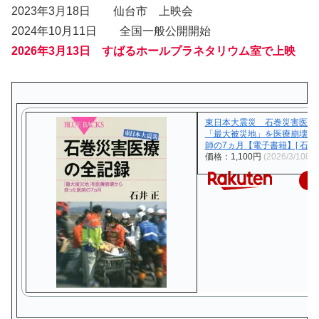
2023年3月18日 仙台市 上映会
2024年10月11日 全国一般公開開始
2026年3月13日 すばるホールプラネタリウム室で上映
東日本大震災 石巻災害医
「最大被災地」を医療崩壊か
師の7ヵ月【電子書籍】[ 石井正
価格：1,100円
(2026/3/10時
楽