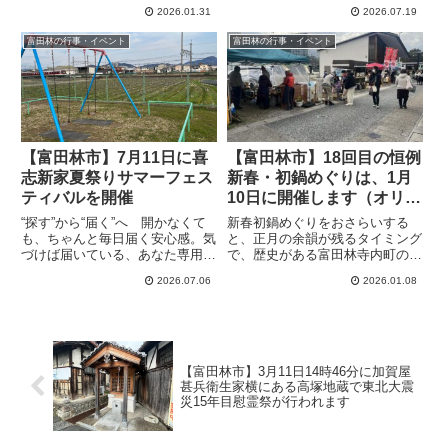
11:30、13:00～13：30）行わ
情報便、the Letter7月20日は天忠
2026.01.31
2026.07.19
れ、逃げ切ればミニかきたまうど
組（天誅組）河内勢の命日という
ん&懐かしおもちゃがプレゼント
ことで、今年は10:00から錦織神
富田林の行事・イベント
富田林の行事・イベント
されます。なお、参加費は税込：
社の天誅組慰霊碑にてささやかな
500円です。
玉串奉奠...
【富田林市】7月11日に喜
【富田林市】18回目の恒例
志新家夏祭りサマーフェス
新春・初鍋めぐりは、1月
ティバルを開催
10日に開催します（オリジ
ナル）
“探す”から“届く”へ 開かなくて
新春初鍋めぐりをおさらいする
も、ちゃんと毎日届く安心感。気
と、正月の余韻が残るタイミング
づけば届いている、あなた専用の
で、歴史がある富田林寺内町の
情報便、the Letterみんなで楽し
「冬」のたたずまいを感じ、そし
2026.07.06
2026.01.08
もう！7月11日（土）15:00～
て地域の方々が振る舞う鍋料理な
21:00まで、喜志新家町夏祭り
どを味わおうという催しとのこ
SUMMER FESTIVALが、喜志...
と。
【富田林市】3月11日14時46分に加賀屋
甚兵衛生家横にある高塚地蔵で東北大震
災15年目慰霊祭が行われます