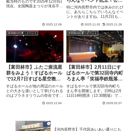
ろんなイベント乱立！公共
（2022年12月09日 アーカ
載当時のものです2025年12月9日
交通と徒歩で8カ所巡回し
現在、全国陶器まつりが滝谷不動
イブ）
特に河内長野市内では休みのたび
尊で開催中です。12月14日まで
てみました。(オリジナ
に、あちらこちらでいろんなイベ
とのこと11月の時点で告知が無
ントがありますね。11月2日もそ
ル）
かったので、今年はないのかなと
んなイベントの当たり日でした。
がっかりしていた、滝谷不動尊で
2025.12.09
2025.11.02
2025.11.26
(赤線は徒歩、黒線は電車、青線
行われている全国陶器ま...
はバス）当初は駅フェス千代田と
富田林の行事・イベント
富田林の行事・イベント
かかしフェスティバルが同じ日に
行われました。どちらも一昨年...
【富田林市】ふたご座流星
【富田林市】2月11日にす
群をみよう！すばるホール
ばるホールで第32回寺内町
で12月7日すばる星空教室
ろまん亭「笑福亭鉄瓶落語
を開催(オリジナル）
会」が行われます。
すばるホールが他の周辺のホール
すばるホールで第32回寺内町ろ
との大きな違いとして挙げられる
まん亭を開催します。日時は2月
のはプラネタリウムの存在です。
11日14時開演（13:30開場）で
すばるホールでは12月中旬のふ
す。出演は笑福亭鉄瓶さん（落
2025.12.04
2026.02.07
たご座流星群が見ごろになる前
語）、旭堂南龍さん（講談）、桂
に、すばる星空教室を開催しま
健枝郎さん（落語）です。
す。＼アウトレット999円／ブラ
トップ キャミソール カップ付
き...
【河内長野市】千代田あいあい通りにも