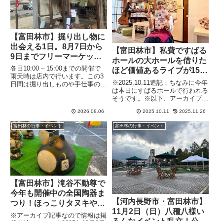
【富田林市】掘り出し物に
出会える1日。8月7日から
【富田林市】私費ですばる
9日までフリーマーケット
ホールの大ホールを借りた
in 暮らしと手仕事の店 / 日
各日10:00 – 15:00までの開催で
ほど価値あるライブが15日
ヨリを開催します
雨天時は店内で行います。この3
に！カルチャークルージン
※2025.10.11追記：ちなみに今年
日間は掘り出しものや手仕事の
グ（2023年10月11日アー
は本日にすばるホールで行われる
品、だけではない、おいしいもの
そうです。※以下、アーカイブ記
カイブ）
（フード）も用意するとのこと。
事なので情報は掲載当時のもので
年に一回の企画のためフリーマー
2026.08.06
2025.10.11
2025.11.26
す先日河内長野の秋祭りが終わり
ケットもSALEもこの3日間だ毛
ましたが、次はいよいよ富田林の
の開催です。内容は...
富田林の行事・イベント
富田林の行事・イベント
秋祭りですね。富田林は錦織神社
を中心とした地区と美...
【富田林市】滝谷不動尊で
今年も開催中の全国陶器ま
【河内長野市・富田林市】
つり！ほっこりタヌキやセ
11月2日（日）八種八様い
ンスの良い焼き物勢ぞろい
※アーカイブ記事なので情報は掲