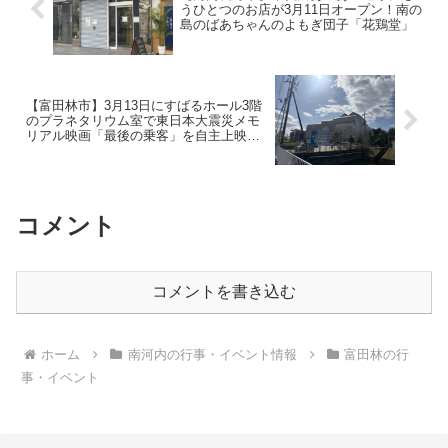
うひとつのお店が3月11日オープン！南の
島のばあちゃんのよもぎ団子「花鶏堂」
【富田林市】3月13日にすばるホール3階
のプラネタリウム室で東日本大震災メモ
リアル映画「最後の乗客」を自主上映し
ます
コメント
コメントを書き込む
ホーム
南河内の行事・イベント情報
富田林の行
事・イベント