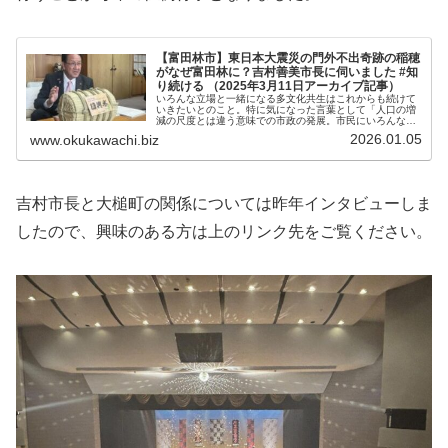
【富田林市】東日本大震災の門外不出奇跡の稲穂
がなぜ富田林に？吉村善美市長に伺いました #知
り続ける （2025年3月11日アーカイブ記事）
いろんな立場と一緒になる多文化共生はこれからも続けて
いきたいとのこと。特に気になった言葉として「人口の増
減の尺度とは違う意味での市政の発展。市民にいろんな立
場の人と一緒につながることの大切さを伝えていきたい」
2026.01.05
www.okukawachi.biz
と言いました。
吉村市長と大槌町の関係については昨年インタビューしま
したので、興味のある方は上のリンク先をご覧ください。