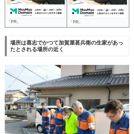
「PR」
「PR」
場所は喜志でかつて加賀屋甚兵衛の生家があっ
たとされる場所の近く