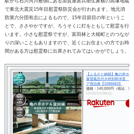
駅から石川河川敷側にある加賀屋甚兵衛生家横の高塚地蔵
で東北大震災15年目慰霊祭防災会が行われます。地元消
防第六分団有志によるもので、15年目節目の年というこ
とで、ささやかですが、ろうそくに灯をともして慰霊を行
います。小さな慰霊祭ですが、富田林と大槌町とのつなが
りの深いこともありますので、近くにお住まいの方でお時
間がある方は慰霊祭に出席されてみてはいかがでしょう。
【ふるさと納税】亀の井ホ
展望風呂付き特別和洋室 1
ア宿泊券【1096683】
価格：140,000円（税込、送
(2026/3/10時点)
楽