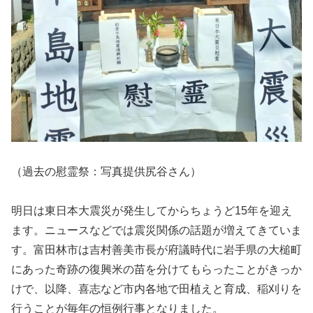
（過去の慰霊祭：写真提供尻谷さん）
明日は東日本大震災が発生してからちょうど15年を迎え
ます。ニュースなどでは震災関係の話題が増えてきていま
す。富田林市は吉村善美市長が府議時代に岩手県の大槌町
にあった奇跡の復興米の苗を分けてもらったことがきっか
けで、以降、喜志など市内各地で田植えと育成、稲刈りを
行うことが毎年の恒例行事となりました。