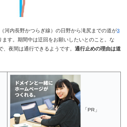
線（河内長野かつらぎ線）の日野から滝尻までの道が
3
ります。期間中は迂回をお願いしたいとのこと。な
なので、夜間は通行できるようです。
通行止めの理由は道
「PR」