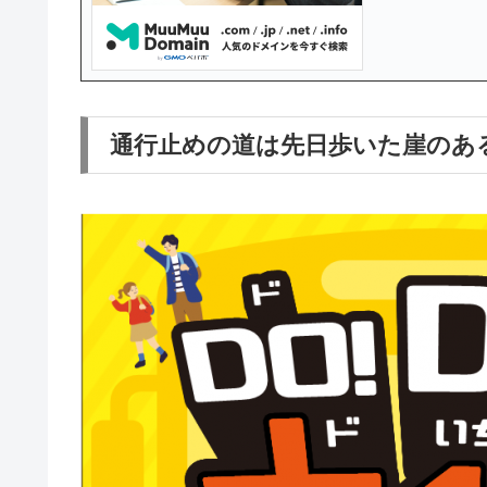
通行止めの道は
先日歩いた崖のあ