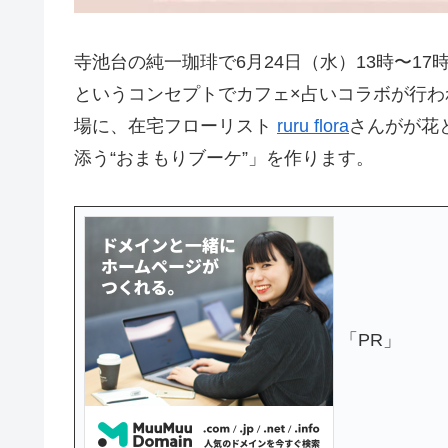
寺池台の純一珈琲で6月24日（水）13時〜1
というコンセプトでカフェ×占いコラボが行
場に、在宅フローリスト
ruru flora
さんがが花
添う“おまもりブーケ”」を作ります。
「PR」