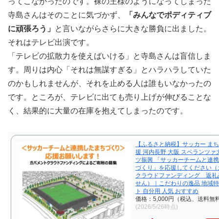
ってこなかったのです。裸の王様のようになってしまった
寺島さんはそのことに気づかず、
「みんなでポディティブ
に頑張ろう」
と言いながらさらに大きな勝負に出ました。
それはテレビ出演です。
「テレビの拡散力を使えばいける」と寺島さんは盲信しま
す。周りは内心「それは無謀すぎる」とハラハラしていた
のかもしれませんが、それを止める人は誰もいなかったの
です。ところが、テレビに出ても売り上げが伸びることな
く、結果的に大量の在庫を抱えてしまったのです。
【ふるさと納税】サッカー まち
援 河内長野 大阪 スペランツァ
ツ振興 「サッカーチームと連
づくり」を応援してください（
クラウドファンディング 返礼
せん）｜こだわりの逸品 地域特
ト 自分用 人気 おすすめ
価格：5,000円（税込、送料無料
(2026/5/26時点)