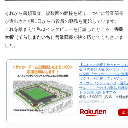
それから書類審査、複数回の面接を経て、ついに営業部長
が選出され4月1日から市役所の勤務を開始しています。
これを踏まえて私はインタビューを打診したところ、
寺島
大智（てらしまたいち）営業部長
が快く応じてくださいま
した。
【ふるさと納税】サッカー まち
援 河内長野 大阪 スペランツァ
ツ振興 「サッカーチームと連
づくり」を応援してください（
クラウドファンディング 返礼
せん）｜こだわりの逸品 地域特
ト 自分用 人気 おすすめ
価格：5,000円（税込、送料無料
(2026/5/26時点)
楽