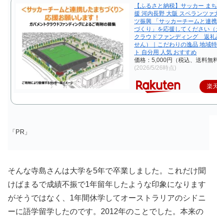
【ふるさと納税】サッカー まち
援 河内長野 大阪 スペランツァ
ツ振興 「サッカーチームと連
づくり」を応援してください（
クラウドファンディング 返礼
せん）｜こだわりの逸品 地域特
ト 自分用 人気 おすすめ
価格：5,000円（税込、送料無料
(2026/5/26時点)
楽
「PR」
そんな寺島さんは大学を5年で卒業しました。これだけ聞
けばまるで成績不振で1年留年したような印象になります
がそうではなく、1年間休学してオーストラリアのシドニ
ーに語学留学したのです。2012年のことでした。本来の