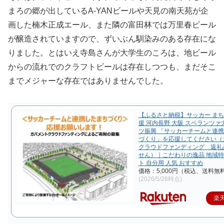
まろの郷が出しているA-YANビールや天見の南天苑が企
画した楠木正成エール、また隣の富田林では万里春ビール
が醸造されていますので、ずいぶん馴染みのある存在にな
りました。とはいえ寺島さんが大学生のころは、地ビール
からの流れでのクラフトビールは存在しつつも、まだそこ
までメジャーな存在ではありませんでした。
【ふるさと納税】サッカー まち
援 河内長野 大阪 スペランツァ
ツ振興 「サッカーチームと連
づくり」を応援してください（
クラウドファンディング 返礼
せん）｜こだわりの逸品 地域特
ト 自分用 人気 おすすめ
価格：5,000円（税込、送料無料
(2026/5/26時点)
楽