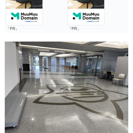
「PR」
「PR」