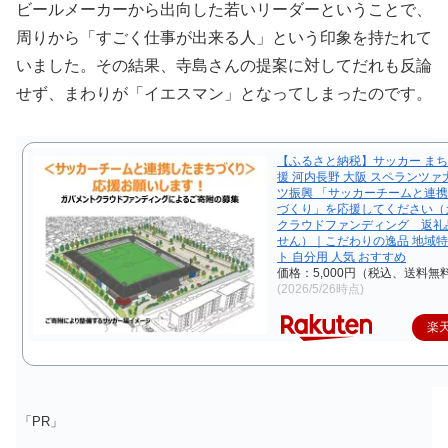
ビールメーカーから出向した若いリーダーということで、
周りから「すごく仕事が出来る人」という印象を持たれて
いました。その結果、寺島さんの提案に対してだれも反論
せず、まわりが「イエスマン」となってしまったのです。
【ふるさと納税】サッカー まち
援 河内長野 大阪 スペランツァ
ツ振興 「サッカーチームと連
づくり」を応援してください（
クラウドファンディング 返礼
せん）｜こだわりの逸品 地域特
ト 自分用 人気 おすすめ
価格：5,000円（税込、送料無料
(2026/5/26時点)
楽
「PR」