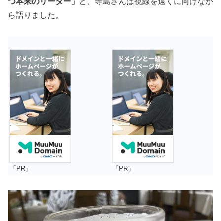
つ本来のリーダー」
と、寺島さんは視線を遠くに向けなが
ら語りました。
「PR」
「PR」