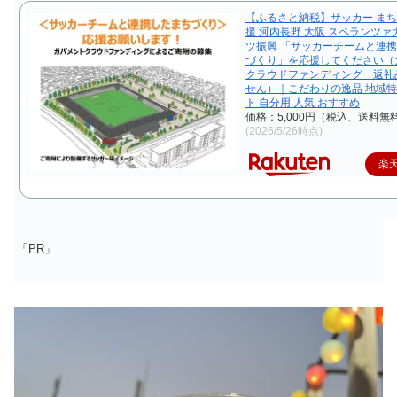
【ふるさと納税】サッカー まち
援 河内長野 大阪 スペランツァ
ツ振興 「サッカーチームと連
づくり」を応援してください（
クラウドファンディング 返礼
せん）｜こだわりの逸品 地域特
ト 自分用 人気 おすすめ
価格：5,000円（税込、送料無料
(2026/5/26時点)
楽
「PR」