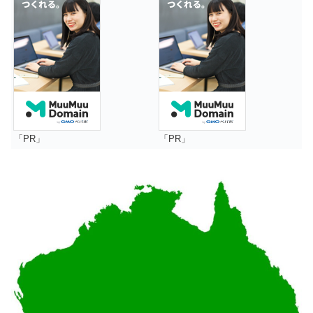
「PR」
「PR」