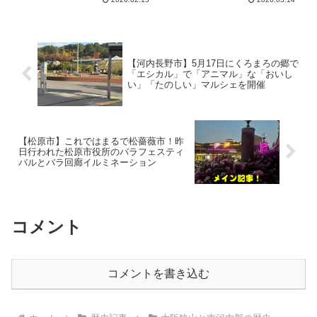
う証となる石碑です。紀功碑のお
「中世の戦いと甲冑・弓」で、
かげで、そんな歴史が森屋や富田
13:00～16:30（開場受付12:30）
林佐備にあったことを知ることが
の予定。会場は天野山金剛寺です
できました。
【河内長野市】5月17日にくろまろの郷で
「エシカル」で「アニマル」な「おいし
い」「たのしい」マルシェを開催
【松原市】これではまるで松薔薇市！昨
日行われた松原市役所のバラフェスティ
バルとバラ回廊イルミネーション
コメント
コメントを書き込む