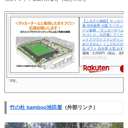
【ふるさと納税】サッカー ま
援 河内長野 大阪 スペランツ
ーツ振興 「サッカーチーム
ちづくり」を応援してくださ
ントクラウドファンディング
ありません）｜こだわりの逸
品 ギフト 自分用 人気 おすす
価格：5,000円（税込、送料無
(2026/5/10時点)
楽
「PR」
竹の杜 bamboo池田屋
（外部リンク）