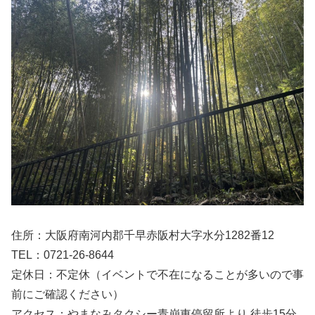
住所：大阪府南河内郡千早赤阪村大字水分1282番12
TEL：0721-26-8644
定休日：不定休（イベントで不在になることが多いので事
前にご確認ください）
アクセス：やまなみタクシー青崩東停留所より 徒歩15分