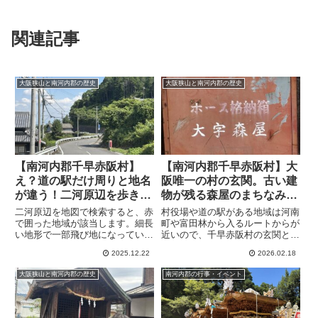
関連記事
大阪狭山と南河内郡の歴史
大阪狭山と南河内郡の歴史
【南河内郡千早赤阪村】
【南河内郡千早赤阪村】大
え？道の駅だけ周りと地名
阪唯一の村の玄関。古い建
が違う！二河原辺を歩きな
物が残る森屋のまちなみを
がら地名の由来を調べてみ
歩きながら歴史に思いを馳
二河原辺を地図で検索すると、赤
村役場や道の駅がある地域は河南
た
せる
で囲った地域が該当します。細長
町や富田林から入るルートからが
い地形で一部飛び地になっている
近いので、千早赤阪村の玄関と言
ところがありますが、飛び地は山
えそうです。その場所にあるのが
2025.12.22
2026.02.18
の中です。あの道の駅ちはやあか
森屋です。
さかの住所が二河原辺だという事
大阪狭山と南河内郡の歴史
南河内郡の行事・イベント
実で、周りの施設は水分です