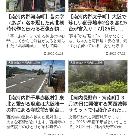
【南河内郡河南町】昔の字
【南河内郡太子町】大阪で
（あざ）名を冠した南北朝
珍しい船形地車2台を含む5
時代作と伝わる石像が鎮座
台が宮入り！7月25日、26
する神山の馬場地蔵
日に山田地区科長神社の夏
「字（あざ）」である神山の中心
“探す”から“届く”へ 開かなくて
祭り
部に古くからご利益があると知ら
も、ちゃんと毎日届く安心感。気
れた「馬場地蔵」、そして隣に鎮
づけば届いている、あなた専用の
座し、交通安全を願って新たに安
情報便、the Letter 地車（だ
2026.01.18
2026.07.21
置された千手観音菩薩は、今日も
んじり）は南河内地域では祭りの
地域の人々を見守っています。
定番ですが、そのほとんどは秋祭
大阪狭山と南河内郡の歴史
大阪狭山と南河内郡の歴史
りで登場します。南河内で夏祭り
と言えば主に盆踊...
【南河内郡千早赤阪村】泉
【河内長野市・河南町】3
北と繋がる府道は大阪唯一
月29日に開催する関西城郭
の村にある寺院前が起点。
サミットでも紹介された水
そこに昭和の工事に関する
越峠を見張った上河内城跡
西楽寺の道路を挟んだ反対側に、
次回行われる関西城郭サミット
碑が
大きな石碑があります。西楽寺の
は、2026in烏帽子形城ということ
歴代院主のひとりが昭和時代の道
で、3月29日に河内長野市の天野
路工事に深くかわかっていたとい
山金剛寺で行われます。テーマは
2026.02.15
2026.03.14