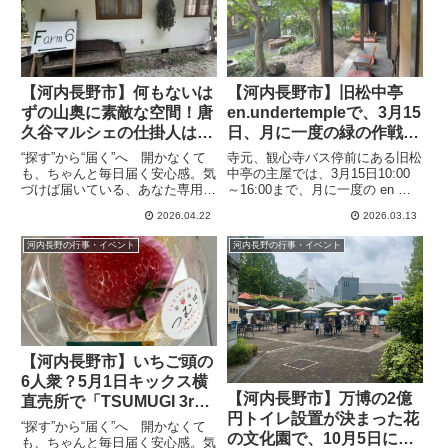
【河内長野市】何もないは
【河内長野市】旧松中亭
ずの山奥に素敵な空間！唐
en.undertempleで、3月15
久谷マルシェの仕掛人は、
日、月に一度の緑の作戦会
西宮夙川で百年経営の花屋
議が行われます
“探す”から“届く”へ 開かなくて
寺元、観心寺バス停前にある旧松
さん（4月26日 Farm6マル
も、ちゃんと毎日届く安心感。気
中亭の主屋では、3月15日10:00
づけば届いている、あなた専用の
～16:00まで、月に一度の en 相
シェVol.6開催）
情報便、the Letter 唐久谷で4
談会と作戦会議が行われます。作
2026.04.22
2026.03.13
月26日日曜日に恒例のマルシェ
戦会議と言ってもゆるく話しをす
が行われます。Farm6は6回目の
るような内容で、午前の部
河内長野の行事・イベント
河内長野の行事・イベント
開催になります。10:00～16:00
09:00〜12:00 と午後の部
ま...
13:00〜16:00の2回行われます。
具体的にはレンタルスペースを使
ってみたい方の見学・相談会で、
「ここで何できるかな？」を話し
ながら一緒に形にしようという内
容です。
【河内長野市】いちご頭の
6人衆？5月1日キックス横
【河内長野市】万博の2億
直売所で「TSUMUGI 3rd
円トイレ設置が決まった花
anniversary」を開催
“探す”から“届く”へ 開かなくて
の文化園で、10月5日にみ
も、ちゃんと毎日届く安心感。気