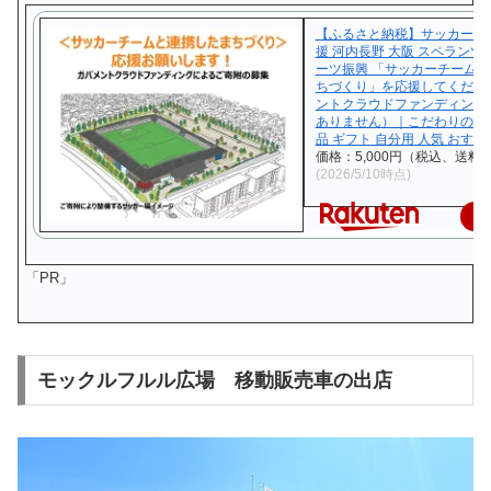
【ふるさと納税】サッカー ま
援 河内長野 大阪 スペランツ
ーツ振興 「サッカーチーム
ちづくり」を応援してくださ
ントクラウドファンディング
ありません）｜こだわりの逸
品 ギフト 自分用 人気 おすす
価格：5,000円（税込、送料無
(2026/5/10時点)
楽
「PR」
モックルフルル広場 移動販売車の出店