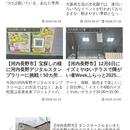
どりめぐるマルシェを開催
づけば届いている、あなた専用の
大阪府立花の文化園では、連日い
情報便、the Letter⁡キックス横つ
ろいろなイベントが行われており
むぎ直売所で5月1日に3周年を迎
ますが、動きやすい季節となった
えた、苺屋つむぎさんのイベント
10月の最初の日曜日にも恒例の
が行われます。こちらは河南町に
2026.04.26
2025.09.27
2026.07.19
あのイベントが行われます。こち
あるいちご農...
らの「みどりめぐるマルシェ」は
河内長野の行事・イベント
河内長野の行事・イベント
すでに4回目となり、花の文化園
のイベントとしては恒例行事に
な...
【河内長野市】宝探しの様
【河内長野市】12月6日に
に河内長野デジタルスタン
イズミヤゆいテラスで障が
プラリーに挑戦！50カ所の
い者Weekふらっと2025を
スポットで選んだ意外な場
開催します（オリジナル）
今回の河内長野デジタルスタンプ
アート、体験、販売まで楽しいこ
所（2月14日分・メイン記
ラリーはこの方法ではなく、ある
と目白押し！イズミヤ4階のイズ
程度は若者未来プロジェクトの
ミヤゆいテラスで10:00〜15:00ま
事）
instagramにヒントはあるもの
で、河内長野市障がい者WEEKふ
2026.02.13
2025.12.04
の、明確に「ここ」という指定は
らっと2025を開催します。当日
ありません。上の画像のようなス
はキッチンカーも来る予定です。
タンプラリーの2枚のポスターが
6つの催しで構成されます「PR」
貼っている地点という「宝探しの
「PR」当日は...
様にあくまで自分で歩いて探せ」
というテーマになっているようで
【河内長野市】ダンスサークルまいすた
す。そしてLINEという汎用的な
河内長野が初めての子ども向け新規生徒