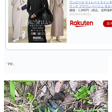
ワンピース ストレートライン 6
ラック ブラウン ベージュ モカ
価格：1,990円（税込、送料無料
(2026/4/10時点)
楽
「PR」