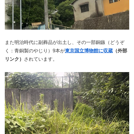
また明治時代に副葬品が出土し、その一部銅鏃（どうぞ
く：青銅製のやじり）9本が
東京国立博物館に収蔵
（外部
リンク）
されています。