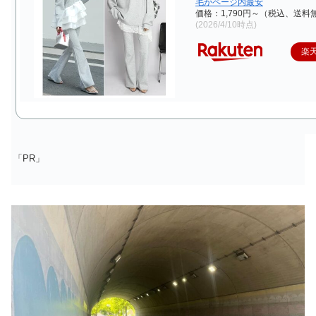
毛がページ内最安
価格：1,790円～（税込、送料無
(2026/4/10時点)
楽
「PR」