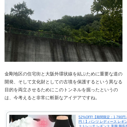
金剛地区の住宅街と大阪外環状線を結ぶために重要な道の
開発、そして文化財としての古墳を保護するという異なる
目的を両立させるためにこのトンネルを掘ったというの
は、今考えると非常に斬新なアイデアですね。
52%OFF!【期間限定：1,790円～
円！】パンツ レディース レギ
ストレッチ レギンス 美脚 脚長