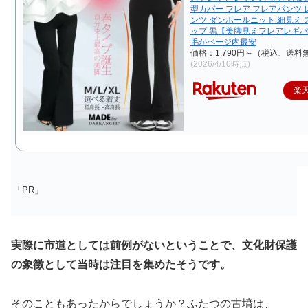
型カバー フレア フレアパンツ
ンツ ダンボールニット 細見え
ップ 黒【美脚見えフレアレギ
毛がページ内最安
価格：1,790円～（税込、送料無
(2026/4/10時点)
楽
「PR」
実際に市道としては前例がないということで、文化財保護
の象徴として当時は注目を集めたそうです。
そのこともあったからでしょうか？ふたつの古墳は、