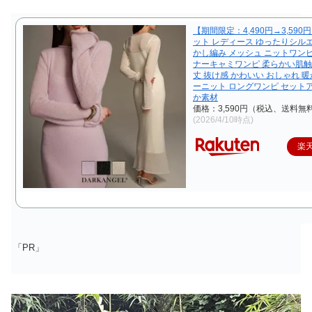
【期間限定：4,490円→3,590
ット レディース ゆったりシル
かし編み メッシュ ニットワン
ナーキャミワンピ 柔らかい肌触
丈 抜け感 かわいい おしゃれ 暖
ーニット ロングワンピ セット
か素材
価格：3,590円（税込、送料無料
(2026/4/10時点)
楽
「PR」