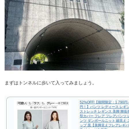
まずはトンネルに歩いて入ってみましょう。
52%OFF!【期間限定：1,790円～
円！】パンツ レディース レギ
ストレッチ レギンス 美脚 脚長
型カバー フレア フレアパンツ
ンツ ダンボールニット 細見え
ップ 黒【美脚見えフレアレギ