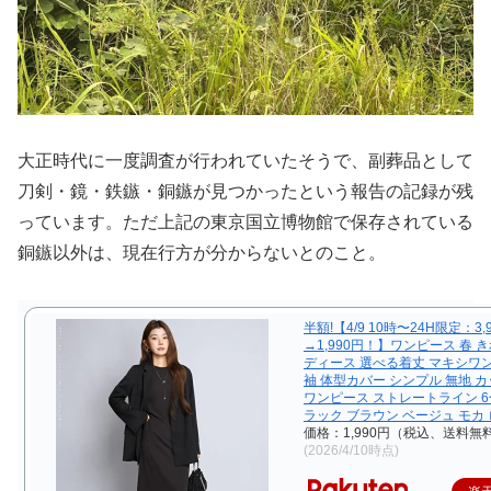
大正時代に一度調査が行われていたそうで、副葬品として
刀剣・鏡・鉄鏃・銅鏃が見つかったという報告の記録が残
っています。ただ上記の東京国立博物館で保存されている
銅鏃以外は、現在行方が分からないとのこと。
半額!【4/9 10時〜24H限定：3,
→1,990円！】ワンピース 春 
ディース 選べる着丈 マキシワ
袖 体型カバー シンプル 無地 
ワンピース ストレートライン 6
ラック ブラウン ベージュ モカ
価格：1,990円（税込、送料無料
(2026/4/10時点)