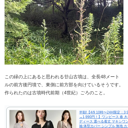
この緑の上にあると思われる廿山古墳は、全長48メート
ルの前方後円墳で、東側に前方部を向けているそうです。
作られたのは古墳時代前期（4世紀）ごろのこと。
半額!【4/9 10時〜24H限定：3,
→1,990円！】ワンピース 春 
ディース 選べる着丈 マキシワ
袖 体型カバー シンプル 無地 