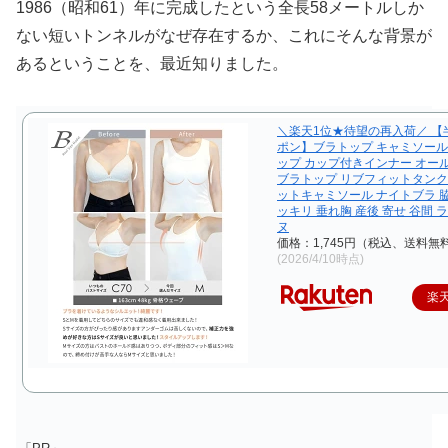
1986（昭和61）年に完成したという全長58メートルしか
ない短いトンネルがなぜ存在するか、これにそんな背景が
あるということを、最近知りました。
＼楽天1位★待望の再入荷／ 【
ポン】ブラトップ キャミソール
ップ カップ付きインナー オー
ブラトップ リブフィットタンク
ットキャミソール ナイトブラ 脇
ッキリ 垂れ胸 産後 寄せ 谷間 
ヌ
価格：1,745円（税込、送料無料
(2026/4/10時点)
楽