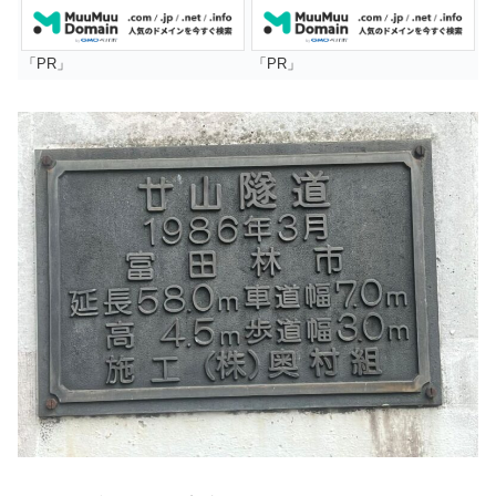
「PR」
「PR」