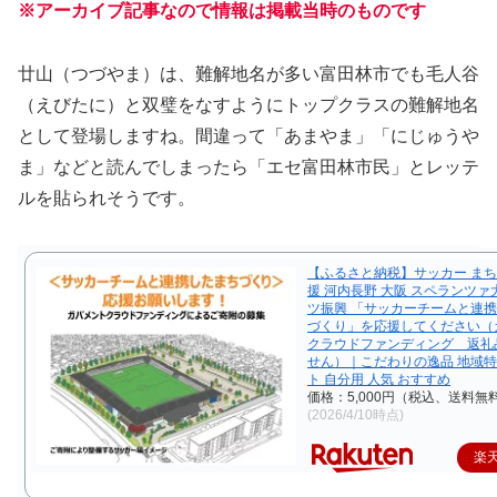
※アーカイブ記事なので情報は掲載当時のものです
廿山（つづやま）は、難解地名が多い富田林市でも毛人谷
（えびたに）と双璧をなすようにトップクラスの難解地名
として登場しますね。間違って「あまやま」「にじゅうや
ま」などと読んでしまったら「エセ富田林市民」とレッテ
ルを貼られそうです。
【ふるさと納税】サッカー まち
援 河内長野 大阪 スペランツァ
ツ振興 「サッカーチームと連
づくり」を応援してください（
クラウドファンディング 返礼
せん）｜こだわりの逸品 地域特
ト 自分用 人気 おすすめ
価格：5,000円（税込、送料無料
(2026/4/10時点)
楽