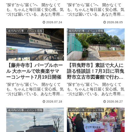
います
日尺度盆踊りに登場
“探す”から“届く”へ 開かなくて
“探す”から“届く”へ 開かなくて
も、ちゃんと毎日届く安心感。気
も、ちゃんと毎日届く安心感。気
づけば届いている、あなた専用の
づけば届いている、あなた専用の
情報便、the Letter小雨決行で
情報便、the Letter盆踊りの音頭
2026.07.24
2026.08.05
す。南岡納涼盆踊りタイムスケジ
取り、光博とそのファミリー社中
ュールは以下の通りです。①15
によると、盆踊り後半戦のスケジ
南河内の行事・イベント情報
南河内の行事・イベント情報
時頃〜夜店スタート！ お求めや
ュールが発表され、第一弾は羽曳
すい価格で提供射的...
野市の尺度盆踊り...
【藤井寺市】パープルホー
【羽曳野市】素話で大人に
ル 大ホールで吹奏楽サマ
語る怪談話！7月3日に羽曳
ーコンサート7月19日開催
野市立古市図書館で行われ
ます。
“探す”から“届く”へ 開かなくて
“探す”から“届く”へ 開かなくて
も、ちゃんと毎日届く安心感。気
も、ちゃんと毎日届く安心感。気
づけば届いている、あなた専用の
づけば届いている、あなた専用の
情報便、the Letterパープルホー
情報便、the Letter7月3日金曜日
2026.07.18
2026.06.27
ル 大ホールで吹奏楽サマーコン
の13:30から羽曳野市立古市図書
サートが7月19日に開催されま
館で大人に語る怪談が行われま
南河内の行事・イベント情報
南河内の行事・イベント情報
す。13:00 開演（12:30 開場）で
す。図書館が主催するイベントで
入場...
参加費も申し...