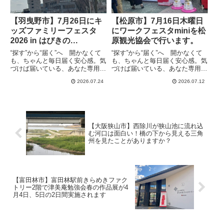
【羽曳野市】7月26日にキ
【松原市】7月16日木曜日
ッズファミリーフェスタ
にワークフェスタminiを松
2026 in はびきの
原観光協会で行います。
supported by FM大阪
“探す”から“届く”へ 開かなくて
“探す”から“届く”へ 開かなくて
「hug＋」を開催
も、ちゃんと毎日届く安心感。気
も、ちゃんと毎日届く安心感。気
づけば届いている、あなた専用の
づけば届いている、あなた専用の
情報便、the Letter2026年7月26日
情報便、the Letter心と体が元気
2026.07.24
2026.07.12
（日）、羽曳野市にある「LICは
にかえる♪ 楽しい時間を過ごしま
びきの」にて、ファミリーで楽し
せんか？というコンセプトのもと
める大イベント「キッズファミリ
に、４つのブースが７月１６日に
ーフェ...
観光協会にて「...
【大阪狭山市】西除川が狭山池に流れ込
む河口は面白い！橋の下から見える三角
州を見たことがありますか？
【富田林市】富田林駅前きらめきファク
トリー2階で津美庵勉強会春の作品展が4
月4日、5日の2日間実施されます