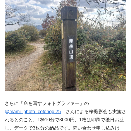
さらに「命を写すフォトグラファー」の
@mami_photo_cotohogi25
さんによる桜撮影会も実施さ
れるとのこと。1枠10分で3000円、1枚は印刷で後日お渡
し、データで3枚分の納品です。問い合わせ申し込みは