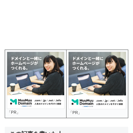
「PR」
「PR」