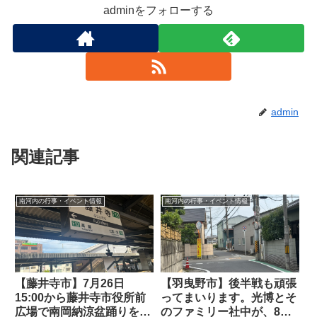
adminをフォローする
admin
関連記事
南河内の行事・イベント情報
南河内の行事・イベント情報
【藤井寺市】7月26日
【羽曳野市】後半戦も頑張
15:00から藤井寺市役所前
ってまいります。光博とそ
広場で南岡納涼盆踊りを行
のファミリー社中が、8月8