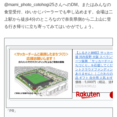
@mami_photo_cotohogi25さんへのDM。またはみんなの
食堂受付、ゆいかじパーラーでも申し込めます。会場は二
上駅から徒歩4分のところなので奈良県側から二上山に登
る行き帰りに立ち寄ってみてはいかがでしょう。
【ふるさと納税】サッカー ま
援 河内長野 大阪 スペランツ
ーツ振興 「サッカーチーム
ちづくり」を応援してくださ
ントクラウドファンディング
ありません）｜こだわりの逸
品 ギフト 自分用 人気 おすす
価格：5,000円（税込、送料無
(2026/4/3時点)
楽
「PR」