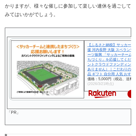
かりますが、様々な催しに参加して楽しい連休を過ごして
みてはいかがでしょう。
【ふるさと納税】サッカー ま
援 河内長野 大阪 スペランツ
ーツ振興 「サッカーチーム
ちづくり」を応援してくださ
ントクラウドファンディング
ありません）｜こだわりの逸
品 ギフト 自分用 人気 おすす
価格：5,000円（税込、送料無
(2026/3/21時点)
楽
「PR」