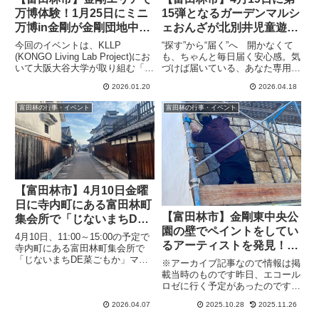
万博体験！1月25日にミニ
15弾となるガーデンマルシ
万博in金剛が金剛団地中央
ェおんざが北別井児童遊園
集会所で開催（オリジナ
地で開催
今回のイベントは、KLLP
“探す”から“届く”へ 開かなくて
ル）
(KONGO Living Lab Project)にお
も、ちゃんと毎日届く安心感。気
いて大阪大谷大学が取り組む「多
づけば届いている、あなた専用の
文化共生サポートプロジェクト」
情報便、the Letter富田林最東端
2026.01.20
2026.04.18
の一環として行われます。多文化
「別井」河南町に囲まれたこの地
に触れ、 多文化を知ることで多
域で明日19日、恒例の「ガーデ
富田林の行事・イベント
富田林の行事・イベント
文化共生のきっかけのひとつにな
ンマルシェおんざ」が開催されま
ることを目的としています。
す。今回が第15...
【富田林市】4月10日金曜
日に寺内町にある富田林町
【富田林市】金剛東中央公
集会所で「じないまちDE
園の壁でペイントをしてい
菜ごもか」マルシェを開催
4月10日、11:00～15:00の予定で
るアーティストを発見！彼
寺内町にある富田林町集会所で
の目的は？結果は文化の日
「じないまちDE菜ごもか」マル
※アーカイブ記事なので情報は掲
シェを開催します。ハンドメイド
に！（2022年10月27日ア
載当時のものです昨日、エコール
の作品や飲食など13のブースが
ロゼに行く予定があったのです
ーカイブ記事）
勢ぞろいするとのこと。「PR」
が、開店時間より少し早く到着。
「PR」大阪で唯一江戸の町並み
2026.04.07
2025.10.28
2025.11.26
そこで開店時間まで北側にある金
が残るじないまちで開...