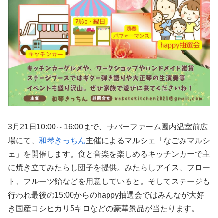
3月21日10:00～16:00まで、サバーファーム園内温室前広
場にて、
和琴きっちん
主催によるマルシェ「なごみマルシ
ェ」を開催します。食と音楽を楽しめるキッチンカーで主
に焼き立てみたらし団子を提供。みたらしアイス、フロー
ト、フルーツ飴などを用意していると。そしてステージも
行われ最後の15:00からのhappy抽選会ではみんなが大好
き国産コシヒカリ5キロなどの豪華景品が当たります。