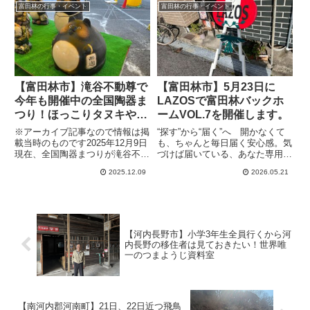
剛東中央公園で待つことにしまし
富田林の行事・イベント
富田林の行事・イベント
た。ところが、公園内の大きな壁
には足場があったので気になり見
に...
【富田林市】滝谷不動尊で
【富田林市】5月23日に
今年も開催中の全国陶器ま
LAZOSで富田林バックホ
つり！ほっこりタヌキやセ
ームVOL.7を開催します。
ンスの良い焼き物勢ぞろい
※アーカイブ記事なので情報は掲
“探す”から“届く”へ 開かなくて
（2022年12月09日 アーカ
載当時のものです2025年12月9日
も、ちゃんと毎日届く安心感。気
現在、全国陶器まつりが滝谷不動
づけば届いている、あなた専用の
イブ）
尊で開催中です。12月14日まで
情報便、the Letter15時オープン
2025.12.09
2026.05.21
とのこと11月の時点で告知が無
で、15:30～17:00頃まで行われま
かったので、今年はないのかなと
す。内容は前田正志さんと登山正
がっかりしていた、滝谷不動尊で
文さんによるLIVEとなっており
行われている全国陶器ま...
チ...
【河内長野市】小学3年生全員行くから河
内長野の移住者は見ておきたい！世界唯
一のつまようじ資料室
【南河内郡河南町】21日、22日近つ飛鳥