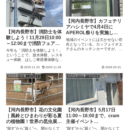
【河内長野市】カフェテリ
アハシミヤで4月4日に
【河内長野市】消防士を体
APEROL祭りを実施しま
験しよう！11月29日10:00
す
地域のイベントには欠かせない存
～12:00まで消防フェア
在となっている、カッフェイオエ
2025が河内長野消防署で
テさんのキッチンカーですが、今
今年も「消防士を体験しよう！」
回は実店舗のカフェテリアハシミ
行われます（オリジナル）
ということで、放水体験、レスキ
ヤでのイベントです。4月4日
ュー体験、はしご車搭乗体験など
（土）12:00〜17:00まで、ウェル
ができます。雨天の場合は中止で
カムドリンク1杯、600円分のフ
2025.11.23
2025.11.26
2026.03.31
す。★ 名入れ 無料 ★ 消防 Tシ
ードとワイン600円...
ャツ 《伝統の火消し 法被風 完全
河内長野の行事・イベント
河内長野の行事・イベント
再現》 消防団 分団 地域名入れ
半袖 火消隊 ボ...
【河内長野市】花の文化園
【河内長野市】5月17日
｜風鈴とひまわりが彩る夏
11:00～16:00まで、cram
の植物園！世界の昆虫展や
主催イベント
アユのつかみ取りなど夏休
「yorimichi」を開催
“探す”から“届く”へ 開かなくて
“探す”から“届く”へ 開かなくて