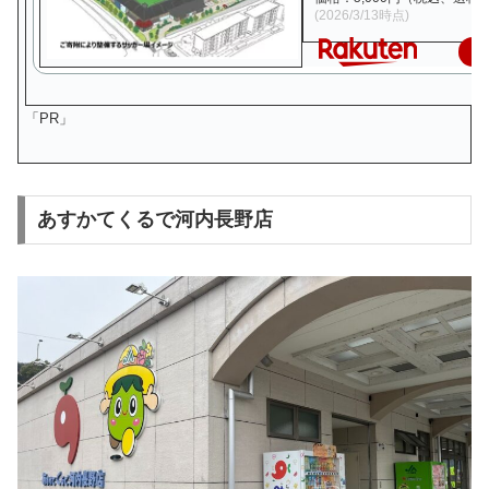
(2026/3/13時点)
楽
「PR」
あすかてくるで河内長野店