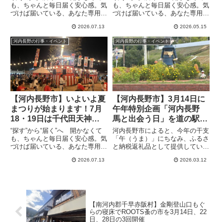
みイベントが目白押し
も、ちゃんと毎日届く安心感。気
も、ちゃんと毎日届く安心感。気
づけば届いている、あなた専用の
づけば届いている、あなた専用の
情報便、the Letter大阪府立花の
情報便、the Letter川見の辻近
2026.07.13
2026.05.15
文化園によると、この夏も家族で
く、ラブリーホールが見えるスト
楽しめるイベントが盛りだくさん
リート沿いある美容室 tranq hair
河内長野の行事・イベント
河内長野の行事・イベント
あります。特に昨年好評だった
design / cramさんで、...
「風鈴Wall」が...
【河内長野市】いよいよ夏
【河内長野市】3月14日に
まつりが始まります！7月
午年特別企画「河内長野
18・19日は千代田天神
馬と出会う日」を道の駅く
祭、18日はふれあい地車盆
ろまろの郷で開催
“探す”から“届く”へ 開かなくて
河内長野市によると、今年の干支
踊り
も、ちゃんと毎日届く安心感。気
「午（うま）」にちなみ、ふるさ
づけば届いている、あなた専用の
と納税返礼品として提供している
情報便、the Letter梅雨も明けた
「馬のリタッチ体験」の魅力を広
2026.07.13
2026.03.12
ということで暑さも本格的になっ
く知っていただくための特別イベ
て来ましたが、この時期には夕方
ントを開催します。道の駅「くろ
から夜にかけてのお楽しみの夏祭
まろの郷」にポニーが登場し、餌
りが各地で行われ...
やりや記念撮影ができる「体験」
を提供します。日時は3月14日
（土曜日）の10:00～14:00までで
【南河内郡千早赤阪村】金剛登山口もぐ
す。河内長野市ふるさと納税公式
らの寝床でROOTS蚤の市を3月14日、22
LINEのお友達登録または
日、28日の3回開催