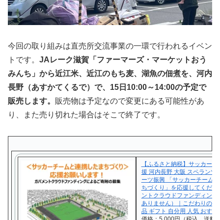
今回の取り組みは直売所交流事業の一環で行われるイベン
トです。
JAレーク滋賀「ファーマーズ・マーケットおう
みんち」から近江米、近江のもち麦、湖魚の佃煮を、河内
長野（あすかてくるで）で、15日10:00～14:00の予定で
販売します。
販売物は予定なので変更にある可能性があ
り、また売り切れた場合はそこで終了です。
【ふるさと納税】サッカー ま
援 河内長野 大阪 スペランツ
ーツ振興 「サッカーチーム
ちづくり」を応援してくださ
ントクラウドファンディング
ありません）｜こだわりの逸
品 ギフト 自分用 人気 おすす
価格：5,000円（税込、送料無