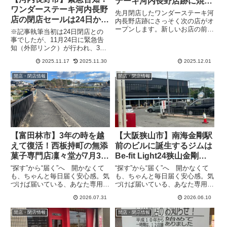
テーキ河内長野店跡に焼鳥
ワンダーステーキ河内長野
ランド12月6日16時にオー
先月閉店したワンダーステーキ河
店の閉店セールは24日から
プン（オリジナル）
内長野店跡にさっそく次の店がオ
30日に延長しました。
ープンします。新しいお店の前
※記事執筆当初は24日閉店との
は、焼き鳥ランド 河内長野店
事でしたが、11月24日に緊急告
で、「ファミレス焼き鳥」として
知（外部リンク）が行われ、30
誕生します。構想5年「焼き鳥ラ
日まで閉店日を延長することにな
ンド」は純粋に焼鳥を楽しめるお
2025.11.17
2025.11.30
2025.12.01
りました。（旧タイトル：【河内
店焼鳥店といえば居酒屋のように
長野市】急げ！あと1週間のセー
開店・閉店情報
開店・閉店情報
お酒...
ル。食べ盛り家族の味方、ワンダ
ーステーキ河内長野店は24日...
【富田林市】3年の時を越
【大阪狭山市】南海金剛駅
えて復活！西板持町の無添
前のビルに誕生するジムは
菓子専門店凜々堂が7月31
Be-fit Light24狭山金剛店
日からグランドオープン
と判明！9月オープン予定
“探す”から“届く”へ 開かなくて
“探す”から“届く”へ 開かなくて
も、ちゃんと毎日届く安心感。気
も、ちゃんと毎日届く安心感。気
づけば届いている、あなた専用の
づけば届いている、あなた専用の
情報便、the Letter7月31日のグラ
情報便、the Letter南海金剛駅東
2026.07.31
2026.06.10
ンドオープンでリクエストの多い
口、三井住友銀行跡地の工事が進
わらび餅ドリンクの販売も始まり
行し、フィットネス入居予定のビ
開店・閉店情報
開店・閉店情報
ます。凜々堂さんによると約10
ルがほぼ完成したというニュース
年前、天然水...
をお届けしてきま...