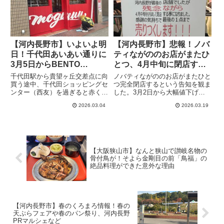
【河内長野市】いよいよ明
【河内長野市】悲報！ノバ
日！千代田あいあい通りに
ティながののお店がまたひ
3月5日からBENTO
とつ、4月中旬に閉店する
SHOP「MOGUUU」がオ
そうです
千代田駅から貴望ヶ丘交差点に向
ノバティながののお店がまたひと
ープンします
買う途中、千代田ショッピングセ
つ完全閉店するという告知を観ま
ンター（西友）を過ぎると赤くペ
した。3月2日から大幅値下げを
ンキされたお店があります。明日
しているので早い者勝ちです。
2026.03.04
2026.03.19
3月5日にオープン予定のBENTO
「PR」「PR」完全閉店のお店を
SHOP「MOGUUU」です。
みると、奥に看板があります。こ
こは以前取材したことのあるT&C
さんです。お店は10年以上前...
【大阪狭山市】なんと狭山で讃岐名物の
骨付鳥が！そよら金剛目の前「鳥福」の
絶品料理ができた意外な理由
【河内長野市】春のくろまろ情報！春の
天ぷらフェアや春のパン祭り、河内長野
PRマルシェなど