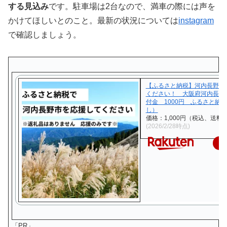
する見込み
です。駐車場は2台なので、満車の際には声を
かけてほしいとのこと。最新の状況については
instagram
で確認しましょう。
【ふるさと納税】河内長野市
ください！ 大阪府河内長野
付金 1000円 ふるさと納
し）
価格：1,000円（税込、送料無
(2026/2/28時点)
楽
「PR」