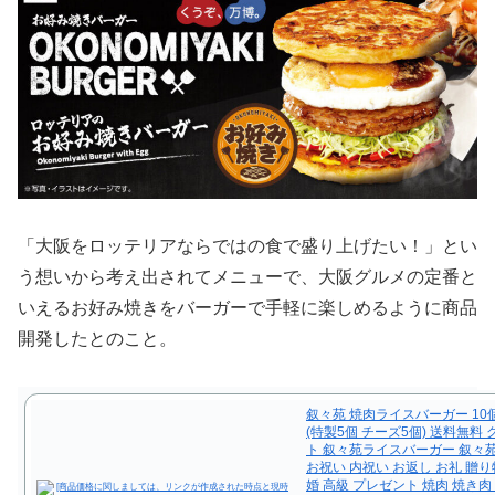
「大阪をロッテリアならではの食で盛り上げたい！」とい
う想いから考え出されてメニューで、大阪グルメの定番と
いえるお好み焼きをバーガーで手軽に楽しめるように商品
開発したとのこと。
叙々苑 焼肉ライスバーガー 10
(特製5個 チーズ5個) 送料無料 
ト 叙々苑ライスバーガー 叙々
お祝い 内祝い お返し お礼 贈り
婚 高級 プレゼント 焼肉 焼き肉