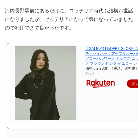
河内長野駅前にあるだけに、ロッテリア時代も結構お世話
になりましたが、ゼッテリアになって気になっていました
ので利用できて良かったです。
【SALE／41%OFF】GLOBAL 
ティハイネックアゼプルオーバー/
グローバルワーク トップス ニ
ク ブラウン ピンク イエロー 
価格：2,933円（税込、送料別)
時点)
楽