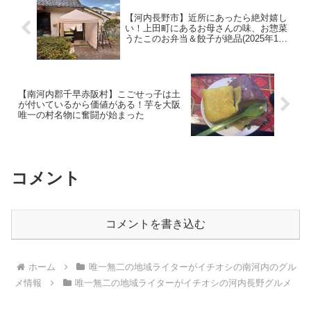
【河内長野市】近所にあったら絶対嬉し
い！上田町にあるお母さんの味、お惣菜
うたこのお弁当＆餃子が絶品(2025年1月
23日アーカイブ）
【南河内郡千早赤阪村】こごせっ子は土
が付いているから価値がある！芋を大阪
唯一の村名物に奮闘が始まった
コメント
コメントを書き込む
ホーム
唯一無二の地域ライターがイチオシの南河内のグル
メ情報
唯一無二の地域ライターがイチオシの河内長野グルメ