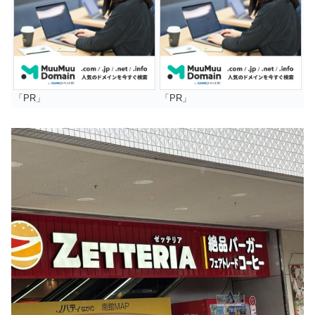
「PR」
「PR」