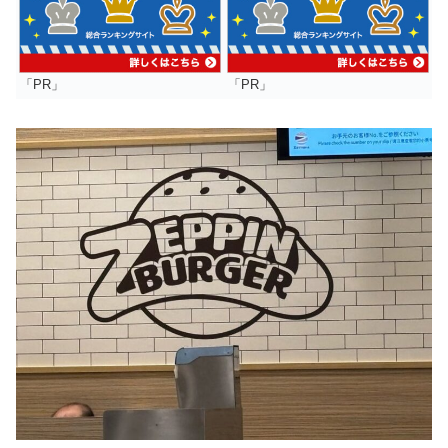
「PR」
「PR」