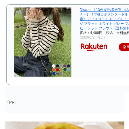
Discoat 【13色展開/多色買い
ナー】リブ袖口ボタンタートル
定》 ディスコート トップス ニ
ジ ブラック ホワイト グレー ブ
ビー レッド ブラウン【送料無
価格：4,400円（税込、送料無料
(2026/1/24時点)
楽
「PR」