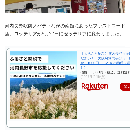
河内長野駅前ノバティながの南館にあったファストフード
店、ロッテリアが5月27日にゼッテリアに変わりました。
【ふるさと納税】河内長野市を
ださい！ 大阪府河内長野市 
金 1000円 ふるさと納税（
し）
価格：1,000円（税込、送料無料
(2026/1/24時点)
楽