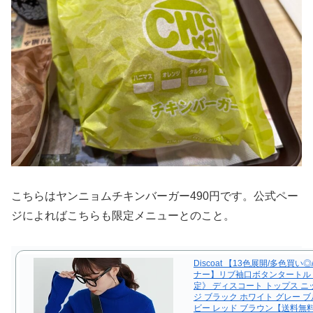
こちらはヤンニョムチキンバーガー490円です。公式ペー
ジによればこちらも限定メニューとのこと。
Discoat 【13色展開/多色買い
ナー】リブ袖口ボタンタートル
定》 ディスコート トップス ニ
ジ ブラック ホワイト グレー ブ
ビー レッド ブラウン【送料無