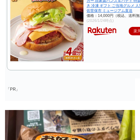
ガー 自家製バンズ＆パティ 特
き 冷凍 ギフト ご当地グルメ 人
佐世保市 ミュージアム直送
価格：14,000円（税込、送料無
(2026/1/24時点)
楽
「PR」