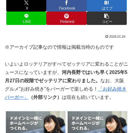
X
Facebook
はてブ
LINE
Pinterest
コピー
2026.01.24
※アーカイブ記事なので情報は掲載当時のものです
いよいよロッテリアがすべてゼッテリアに変わることがニ
ュースになっていますが、
河内長野ではいち早く2025年5
月27日の段階でゼッテリアに変わりました。
なお、大阪
グルメ”お好み焼き”をバーガーで楽しめる！
「お好み焼き
バーガー」
（外部リンク）
は現在も続いています。