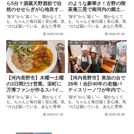
ら5分？酒蔵天野酒前で自
のような豪華さ！古野の喫
然のせせらぎが心地良す
茶庵三晃で南河内の郷土料
ぎ。5月7日から24日まで
理、茶粥モーニングは絶品
“探す”から“届く”へ 開かなくて
“探す”から“届く”へ 開かなくて
期間限定の天空テラス
(2024年6月14日アーカイ
も、ちゃんと毎日届く安心感。気
も、ちゃんと毎日届く安心感。気
づけば届いている、あなた専用の
づけば届いている、あなた専用の
CAFE
ブ記事）
情報便、the Letter 南河内で
情報便、the Letter ※アーカ
2026.05.06
2026.07.30
唯一残った酒蔵の天野酒（西條酒
イブ記事なので情報は掲載当時
造）さんの目の前には、直営店の
（2024年6月14日現在）のもので
唯一無二の地域ライターがイチオシの河内長野グルメ
唯一無二の地域ライターがイチオシの河内長野グルメ
大阪産料理天空があり、天野酒を
す米を茶で炊いた粥「茶粥」は大
飲みながら食事を...
和（奈良県）...
【河内長野市】木曜〜土曜
【河内長野市】美加の台で
の3日間だけ営業。栄町に
26年！合計40年の老舗パ
万博ファンが作るスパイシ
ティスリーノワが年内で閉
ーで旨いこだわりカレー
店。来店チャンスはあと半
“探す”から“届く”へ 開かなくて
“探す”から“届く”へ 開かなくて
月です（2021年12月12日
も、ちゃんと毎日届く安心感。気
も、ちゃんと毎日届く安心感。気
づけば届いている、あなた専用の
づけば届いている、あなた専用の
アーカイブ記事）
情報便、the Letter 暑い夏に
情報便、the Letter お店は生
2026.07.18
2026.05.08
はカレーライスが恋しくなります
き物ではありませんが、お店を運
ね。南河内地域には数多くのカレ
営するのは人。だからでしょう
ー屋さんがあり、どこで食べるか
か？生きているかのように開業
迷うところですが...
し、そしてさまざまな...