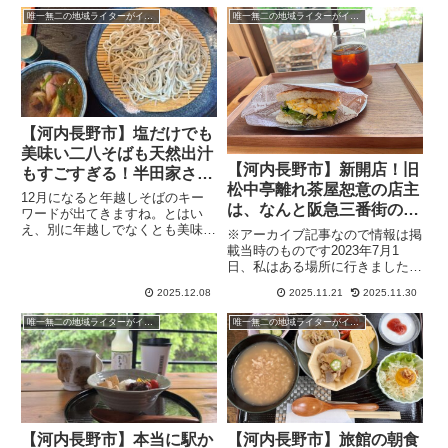
唯一無二の地域ライターがイチオシの河内長野グルメ
唯一無二の地域ライターがイチオシの河内長野グルメ
【河内長野市】塩だけでも
美味い二八そばも天然出汁
【河内長野市】新開店！旧
もすごすぎる！半田家さん
松中亭離れ茶屋恕意の店主
はまさに穴場の名店でした
12月になると年越しそばのキー
は、なんと阪急三番街の有
ワードが出てきますね。とはい
名店、ミルクの旅の店長だ
え、別に年越しでなくとも美味し
※アーカイブ記事なので情報は掲
いそばはいつでも食べたいもの。
った（2024年10月18日ア
載当時のものです2023年7月1
大阪府全体だとそばよりもうどん
日、私はある場所に行きました。
ーカイブ記事）
の印象が強いですが、南河内地域
それは観心寺バス停です。ここで
はうどんよりもそばの名店が本当
2025.12.08
2025.11.21
2025.11.30
「観心寺」と書かずに「観心寺バ
に多いです。「PR」「PR」今
ス停」と書いたのには訳がありま
唯一無二の地域ライターがイチオシの河内長野グルメ
唯一無二の地域ライターがイチオシの河内長野グルメ
回...
す。それは観心寺バス停前にあっ
た廃墟に新しい動きがあるとい...
【河内長野市】本当に駅か
【河内長野市】旅館の朝食