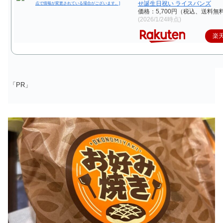
せ誕生日祝い ライスバンズ
価格：5,700円（税込、送料無料
(2026/1/24時点)
楽
「PR」