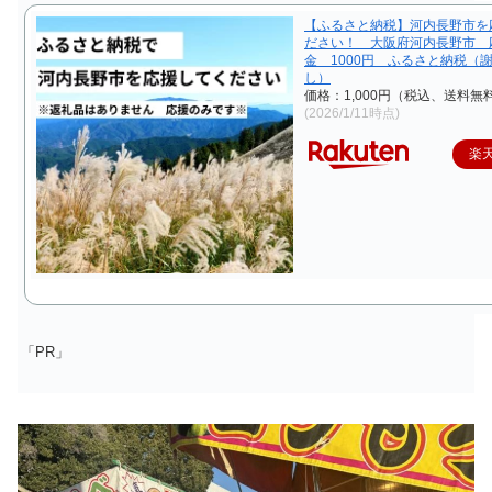
【ふるさと納税】河内長野市を
ださい！ 大阪府河内長野市 
金 1000円 ふるさと納税（
し）
価格：1,000円（税込、送料無料
(2026/1/11時点)
楽
「PR」