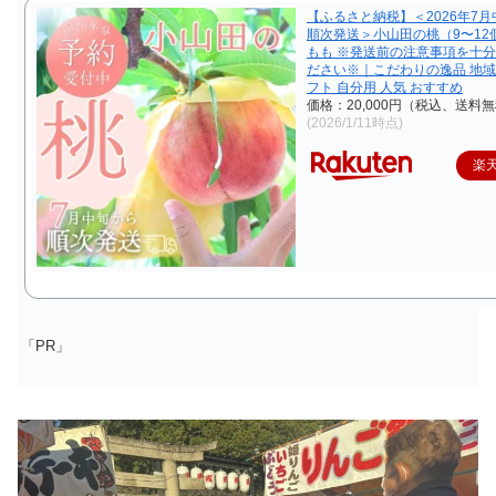
【ふるさと納税】＜2026年7
順次発送＞小山田の桃（9〜12
もも ※発送前の注意事項を十
ださい※｜こだわりの逸品 地域
フト 自分用 人気 おすすめ
価格：20,000円（税込、送料無
(2026/1/11時点)
楽
「PR」