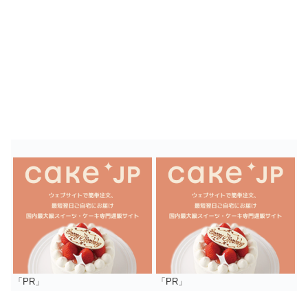
「PR」
「PR」