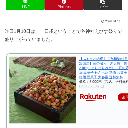
LINE
Pinterest
コピー
2026.01.11
昨日1月10日は、十日戎ということで各神社えびす祭りで
盛り上がっていました。
【ふるさと納税】【令和8年1月
次発送】豆の蔵元 満足感 業
2.0kg よりどりみどり 豆の
豆 豆菓子 せんべい 進物 お菓子
徳用 豆菓子 大容量 送料無料
価格：8,000円（税込、送料無料
(2026/1/11時点)
楽