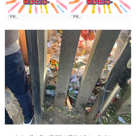
「PR」
「PR」