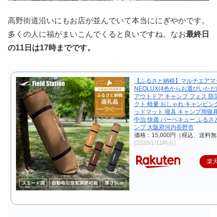
高野街道沿いにもお店が並んでいて本当ににぎやかです。
多くの人に福がまいこんでくると良いですね。なお
最終日
の11日は17時までです。
【ふるさと納税】マルチエアマ
NEOLUX(4色からお選びいた
アウトドア キャンプ フェス 防
クト 軽量 おしゃれ キャンピン
ッドマット 寝具 キャンプ用寝具
中泊 快適 バーベキュー ふるさ
ンプ 大阪府河内長野市
価格：15,000円（税込、送料無
(2026/1/11時点)
楽