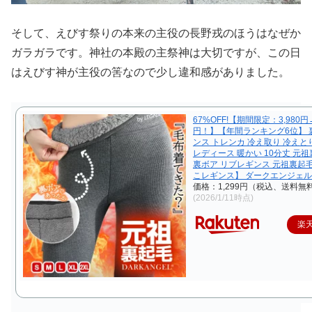
そして、えびす祭りの本来の主役の長野戎のほうはなぜか
ガラガラです。神社の本殿の主祭神は大切ですが、この日
はえびす神が主役の筈なので少し違和感がありました。
67%OFF!【期間限定：3,980円→
円！】【年間ランキング6位】 
ンス トレンカ 冷え取り 冷えと
レディース 暖かい 10分丈 元祖
裏ボア リブレギンス 元祖裏起
こレギンス】 ダークエンジェル
価格：1,299円（税込、送料無料
(2026/1/11時点)
楽