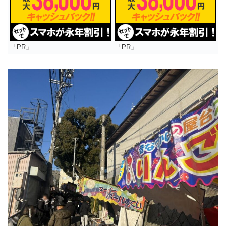
「PR」
「PR」