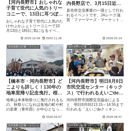
【河内長野市】おしゃれな
内長野店で、3月15日近江
子育て世代に人気のトリー
の特産品を出張販売
直売所交流事業の一環として行わ
コニーで、13日に耳つぼジ
れるイベントです。JAレーク滋
ュエリー、18日に親子でタ
賀「ファーマーズ・マーケットお
おしゃれな子育て世代に人気のた
うみんち」から近江米、近江のも
ッチセラピーを開催（オリ
けやぶかふぇトリーコニーで10
ち麦、湖魚の佃煮を、河内長野
月13日と18日に気になるイベン
ジナル）
（あすかてくるで）で、15日
トが行われます。「PR」「PR」
10:00～14:00の予定で販売しま
2025.10.09
2025.11.26
2026.03.14
10月13日「耳つぼジュエリーと
す。販売物は予定なので変更にあ
カフェランチ」チタンボールのつ
河内長野の行事・イベント
河内長野の行事・イベント
る可能性があり、また売り切れた
いたシールを活用した耳つぼケア
場合はそこで終了です。
アイテムとして人気の耳つ...
【橋本市・河内長野市】ど
【河内長野市】明日8月8日
こよりも詳しく！130年の
市民交流センター（キック
地車里帰り記念曳行。桜が
ス）で行われるえいごdeク
満開の橋本東家に来た河内
ッキングの参加者空きがあ
地車は本来秋祭りに曳行されるも
河内長野市国際交流協会による
長野松ケ丘地車。式典から
ります
の。秋祭りになれば各地の町や村
と、明日8月8日13:15～14:55まで
の若衆（青年団）が中心となって
行われる「えいごdeクッキン
曳行まで追いかけてみまし
地車の曳行を行います。しかし
グ」の空きがまだあるので当日の
た
2026.04.07
2026.08.07
2026年は、桜の花が満開になる
参加者を求めているそうです。ネ
タイミングでこの地車の曳行を見
イティブの先生とパンケーキを作
河内長野の行事・イベント
河内長野の行事・イベント
ることができました。「PR」
るというもので、対象は小学1年