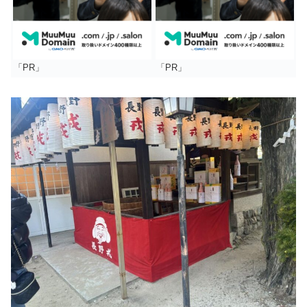
「PR」
「PR」