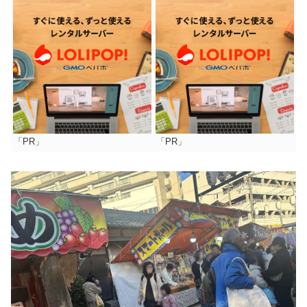
「PR」
「PR」