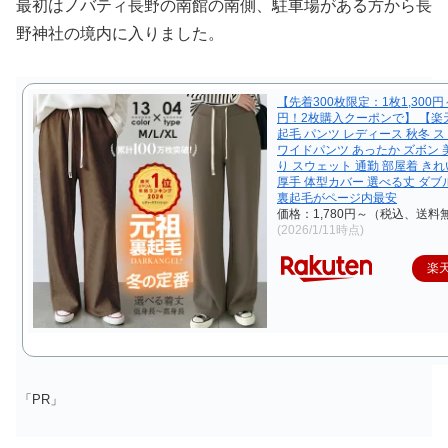
最初はノバティ長野の南館の南側、駐車場がある方から長
野神社の境内に入りました。
【先着300枚限定：1枚1,300円～
円！2枚購入クーポンで】 【楽
起毛 パンツ レディース 秋冬 
ワイドパンツ あったか ズボン 
り スウェット 通勤 部屋着 きれ
厚手 体型カバー 選べる丈 ダブ
裏起毛がページ内最安
価格：1,780円～（税込、送料無
(2026/1/11時点)
楽
「PR」