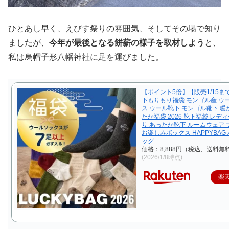
ひとあし早く、えびす祭りの雰囲気、そしてその場で知り
ましたが、
今年が最後となる餅薪の様子を取材しよう
と、
私は烏帽子形八幡神社に足を運びました。
【ポイント5倍】【販売1/15ま
下もりもり福袋 モンゴル産 ウ
ス ウール靴下 モンゴル靴下 暖
たか福袋 2026 靴下福袋 レデ
り あったか靴下 ルームウェア
お楽しみボックス HAPPYBAG
ッグ
価格：8,888円（税込、送料無料
(2026/1/8時点)
楽