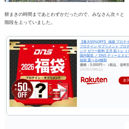
餅まきの時間まであとわずかだったので、みなさん次々と
階段を上っていました。
【最大50%OFF】 福袋 プロテ
プロテイン サプリメント プロ
ンク ゼリー飲料 正月 筋トレ 
国内製造 ／ DNS ディーエヌエス
福袋 選べる4種類
価格：5,000円～（税込、送料別
(2026/1/8時点)
楽