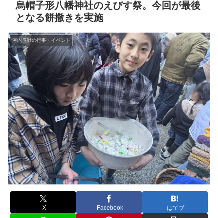
烏帽子形八幡神社のえびす祭。今回が最後
となる餅撒きを実施
河内長野の行事・イベント
X
Facebook
はてブ