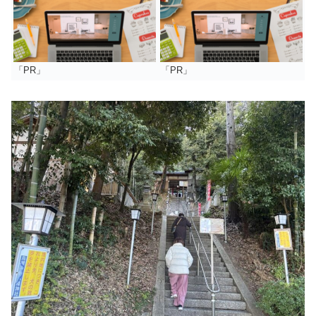
「PR」
「PR」