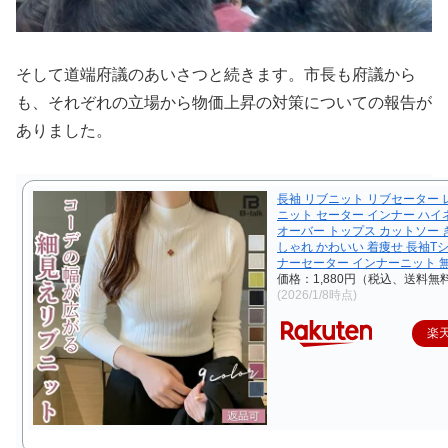
そして道端府議のあいさつと続きます。市長も府議から
も、それぞれの立場から物価上昇の対策についての報告が
ありました。
長袖 リブニット リブセーター
ニット セーター インナー ハイ
オーバー トップス カットソー 
しゃれ かわいい 着痩せ 長袖T
ナーセーター インナーニット 
価格：1,880円（税込、送料無料
(2026/1/8時点)
楽