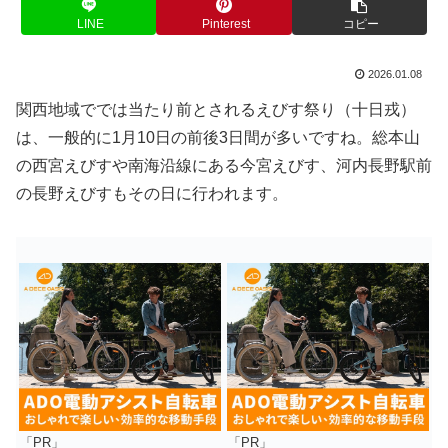
LINE
Pinterest
コピー
2026.01.08
関西地域ででは当たり前とされるえびす祭り（十日戎）
は、一般的に1月10日の前後3日間が多いですね。総本山
の西宮えびすや南海沿線にある今宮えびす、河内長野駅前
の長野えびすもその日に行われます。
「PR」
「PR」