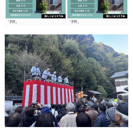
「PR」
「PR」