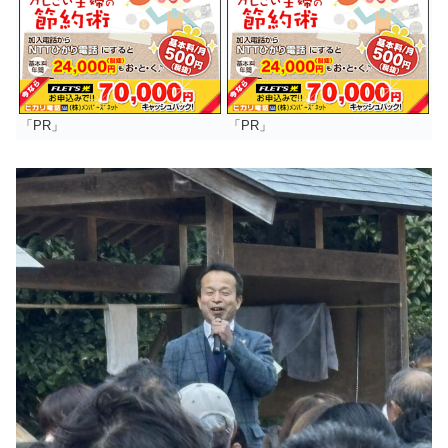
「PR」
「PR」