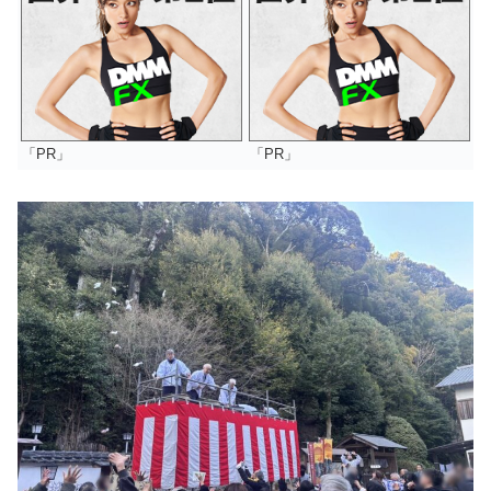
「PR」
「PR」