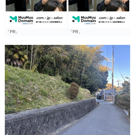
「PR」
「PR」