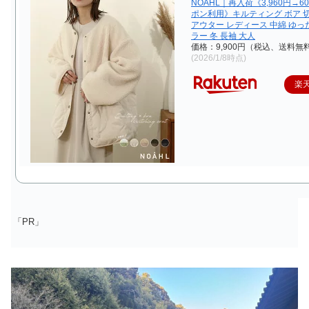
NOAHL｜再入荷《3,960円→6
ポン利用》キルティング ボア 
アウター レディース 中綿 ゆっ
ラー 冬 長袖 大人
価格：9,900円（税込、送料無料
(2026/1/8時点)
楽
「PR」