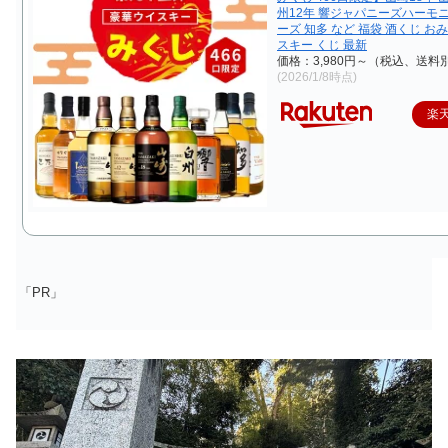
州12年 響ジャパニーズハーモニ
ーズ 知多 など 福袋 酒くじ お
スキー くじ 最新
価格：3,980円～（税込、送料別
(2026/1/8時点)
楽
「PR」