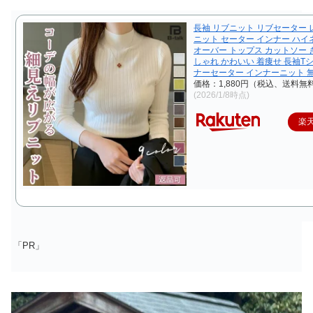
長袖 リブニット リブセーター
ニット セーター インナー ハイ
オーバー トップス カットソー 
しゃれ かわいい 着痩せ 長袖T
ナーセーター インナーニット 
価格：1,880円（税込、送料無料
(2026/1/8時点)
楽
「PR」