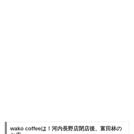
wako coffeeは！河内長野店閉店後、富田林の