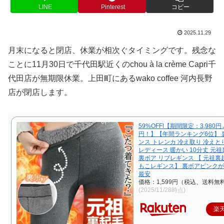
LINE
Pinterest
コピー
2025.11.29
月末になると閉店、休業が相次ぐタイミングです。残念な
ことに11月30日で千代田駅近くのchou à la crème Capri千
代田店が無期限休業。上田町にあるwako coffee 河内長野
店が閉店します。
59%OFF!【期間限定：3,980円→
円！】【年間ランキング6位】 
ンス トレンカ 冷え取り 冷えと
レディース 暖かい 10分丈 元祖
裏ボア リブレギンス 【 元祖
もこレギンス】 裏ボアピンク
最安
価格：1,599円（税込、送料無料
(2025/11/28時点)
楽