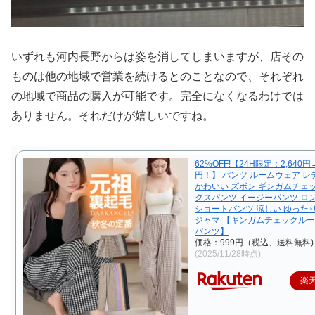
いずれも河内長野からは姿を消してしまいますが、店その
ものは他の地域で営業を続けるとのことなので、それぞれ
の地域で商品の購入が可能です。完全になくなるわけでは
ありません。それだけが嬉しいですね。
62%OFF!【24H限定：2,640円
円！】 パンツ ルームウェア レ
かわいい ズボン ギンガムチェ
クスパンツ イージーパンツ ロ
ショートパンツ 涼しい ゆったり
ジャマ 【ギンガムチェックル
パンツ】
価格：999円（税込、送料無料)
(2025/11/28時点)
楽