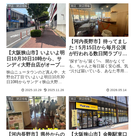
開店・閉店情報
開店・閉店情報
【河内長野市】待ってまし
た！5月15日から毎月公演
【大阪狭山市】いよいよ明
が行われる数日間ラブリー
日10月30日10時から、サ
ホールのレストランが限定
“探す”から“届く”へ 開かなくて
ンディ大野台店がオープン
オープンします
も、ちゃんと毎日届く安心感。気
します（オリジナル）
づけば届いている、あなた専用の
狭山ニュータウンのど真ん中、大
情報便、the Letter待ってまし
野台2丁目でいよいよ明日10月30
た！5月15日から毎月公演がある
日10時からサンディ狭山大野台
日のうちの指定日にラブリーホー
店がオープンします。ここはマツ
ルのレストランがオープンしま
2025.10.29
2025.11.26
2026.05.14
ゲン跡地で、キリン堂が先行オー
す。イベント開催時...
プンしている場所です。「PR」
開店・閉店情報
開店・閉店情報
「PR」格安スーパーの代名詞
「サンディ」関西で248店舗...
【河内長野市】県外からの
【大阪狭山市】金剛駅東口