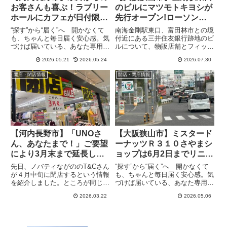
お客さんも喜ぶ！ラブリー
のビルにマツモトキヨシが
ホールにカフェが日付限定
先行オープン!ローソンと
開店。初日の様子を見てき
フィットネスは9月開業へ
“探す”から“届く”へ 開かなくて
南海金剛駅東口、富田林市との境
ました。
も、ちゃんと毎日届く安心感。気
付近にある三井住友銀行跡地のビ
づけば届いている、あなた専用の
ルについて、物販店舗とフィット
情報便、the Letter ホールや
ネス施設が入ることが明らかにな
2026.05.21
2026.05.24
2026.07.30
会議室がある施設には、軽く飲食
りました。2階にはBe-fit Light24
ができるカフェやカフェがある
狭山金剛店、1階にはマツモトキ
開店・閉店情報
開店・閉店情報
と、利用者にとってはとても重宝
ヨシとローソンが入居する予定で
します。「PR」「...
す。このうち他...
【河内長野市】「UNOさ
【大阪狭山市】ミスタード
ん、あなたまで！」ご要望
ーナッツＲ３１０さやまシ
により3月末まで延長して
ョップは6月2日までリニュ
閉店。ノバティながの閉店
ーアル改装中です
先日、ノバティながののT&Cさん
“探す”から“届く”へ 開かなくて
セール中
が４月中旬に閉店するという情報
も、ちゃんと毎日届く安心感。気
を紹介しました。ところが同じ１
づけば届いている、あなた専用の
Fフロアでもう一点UNOさんも閉
情報便、the Letter大阪しゃまし
2026.03.22
2026.05.06
店するという情報を得ました。
の国道310号線沿いにあるミスタ
「UNOさん、あなたまで！」と
ードーナッツＲ３１０さやまショ
でも言いたくなる閉店ラッシュ、
ップは6月2日までリニューアル
様々な事情があり仕方がないこ...
改装中です。「...