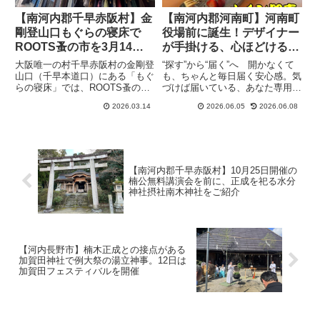
【南河内郡千早赤阪村】金
【南河内郡河南町】河南町
剛登山口もぐらの寝床で
役場前に誕生！デザイナー
ROOTS蚤の市を3月14
が手掛ける、心ほどける癒
日、22日、28日の3回開催
やしのカフェ「LINOAH」
大阪唯一の村千早赤阪村の金剛登
“探す”から“届く”へ 開かなくて
山口（千早本道口）にある「もぐ
も、ちゃんと毎日届く安心感。気
らの寝床」では、ROOTS蚤の市
づけば届いている、あなた専用の
が3回行われます。日程は3月
情報便、the Letter 最近は住
2026.03.14
2026.06.05
2026.06.08
14（土）、3月22（日）、3月28
民票がコンビニで取得できるな
日（土）の3回行われます。金剛
ど、住んでいる自治体の役場に行
山登山からの帰りに立ち乗るのに
く機会は以前よりは少なくなって
最適です。
きているかもしれま...
【南河内郡千早赤阪村】10月25日開催の
楠公無料講演会を前に、正成を祀る水分
神社摂社南木神社をご紹介
【河内長野市】楠木正成との接点がある
加賀田神社で例大祭の湯立神事。12日は
加賀田フェスティバルを開催