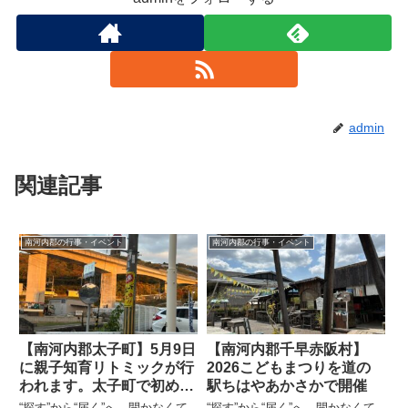
admin
関連記事
南河内郡の行事・イベント
南河内郡の行事・イベント
【南河内郡太子町】5月9日
【南河内郡千早赤阪村】
に親子知育リトミックが行
2026こどもまつりを道の
われます。太子町で初めて
駅ちはやあかさかで開催
の施設
“探す”から“届く”へ 開かなくて
“探す”から“届く”へ 開かなくて