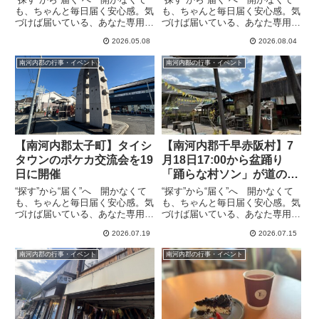
も、ちゃんと毎日届く安心感。気
も、ちゃんと毎日届く安心感。気
づけば届いている、あなた専用の
づけば届いている、あなた専用の
情報便、the Letter5月9日に親子
情報便、the Letter17時から道の
2026.05.08
2026.08.04
知育リトミックが行われます。太
駅ちはやあかさかで開催、買う多
子町で初めての施設とのこと。3
くの出店者 イベントが用意され
南河内郡の行事・イベント
南河内郡の行事・イベント
つの魅力として、①講師は音楽専
ています。IKIRU 描く『アート』
門講師と保育士...
みんなで...
【南河内郡太子町】タイシ
【南河内郡千早赤阪村】7
タウンのポケカ交流会を19
月18日17:00から盆踊り
日に開催
「踊らな村ソン」が道の駅
ちはやあかさかで開催
“探す”から“届く”へ 開かなくて
“探す”から“届く”へ 開かなくて
も、ちゃんと毎日届く安心感。気
も、ちゃんと毎日届く安心感。気
づけば届いている、あなた専用の
づけば届いている、あなた専用の
情報便、the Letter太子町立生涯
情報便、the Letter金剛山の麓で
2026.07.19
2026.07.15
学習センター3階研修室で、ポケ
盆おどり やさしいごはんに お酒
モンカードゲーム（ポケカ）有志
も進む7月18日17:00から盆踊り
南河内郡の行事・イベント
南河内郡の行事・イベント
が開催する「自主対戦会（交流
「踊らな村ソン」が道の駅ちはや
会）」が7月19日...
あかさ...