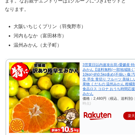
ます。なお親子エントリーは1グループにつき1セットと
なります。
大阪いちじくプリン（羽曳野市）
河内もなか（富田林市）
温州みかん（太子町）
3営業日以内速攻出荷♪愛媛産 
みかん【送料無料(一部地域除く
10kg(+約0.5kg多め)不揃い 傷
生 早生 青切り フルーツ 美味
果物 くだもの 温州みかん 柑橘
食品ロス コロナ おうち時間応援
みかん
価格：2,480円（税込、送料別)
時点)
楽