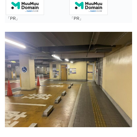
「PR」
「PR」