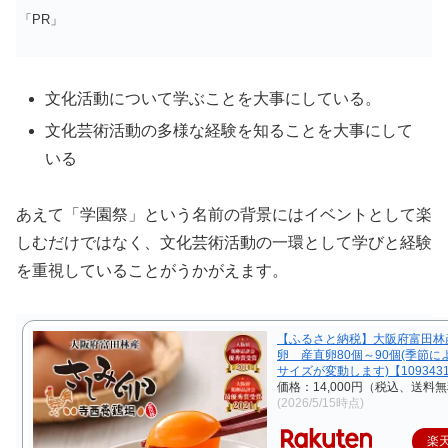
「PR」
文化活動について学ぶことを大事にしている。
文化芸術活動の多様な経験を知ることを大事にして
いる
あえて「学園祭」という名前の背景にはイベントとして楽
しむだけではなく、文化芸術活動の一環として学びと経験
を重視していることがうかがえます。
【ふるさと納税】大阪府富田林
卵 産直卵80個～90個(季節に
サイズが変動します)【109343
価格：14,000円（税込、送料無
(2026/5/15時点)
楽