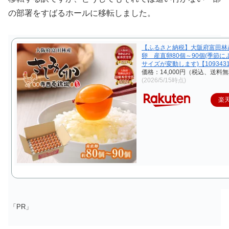
の部署をすばるホールに移転しました。
【ふるさと納税】大阪府富田林
卵 産直卵80個～90個(季節に
サイズが変動します)【109343
価格：14,000円（税込、送料無
(2026/5/15時点)
楽
「PR」