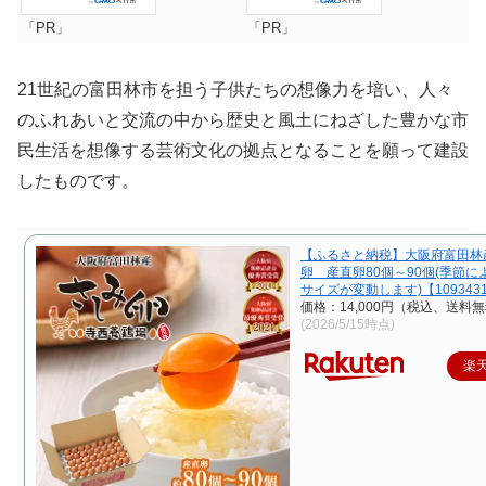
「PR」
「PR」
21世紀の富田林市を担う子供たちの想像力を培い、人々
のふれあいと交流の中から歴史と風土にねざした豊かな市
民生活を想像する芸術文化の拠点となることを願って建設
したものです。
【ふるさと納税】大阪府富田林
卵 産直卵80個～90個(季節に
サイズが変動します)【109343
価格：14,000円（税込、送料無
(2026/5/15時点)
楽