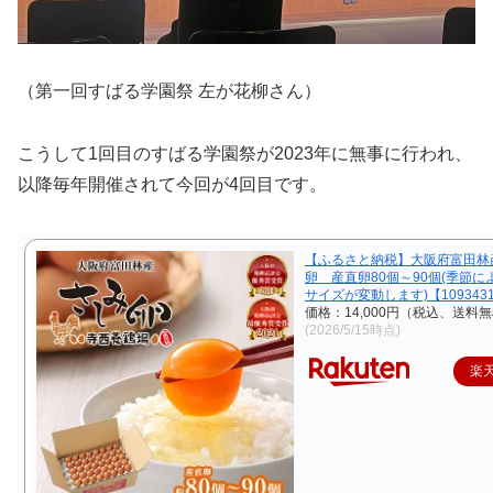
（第一回すばる学園祭 左が花柳さん）
こうして1回目のすばる学園祭が2023年に無事に行われ、
以降毎年開催されて今回が4回目です。
【ふるさと納税】大阪府富田林
卵 産直卵80個～90個(季節に
サイズが変動します)【109343
価格：14,000円（税込、送料無
(2026/5/15時点)
楽