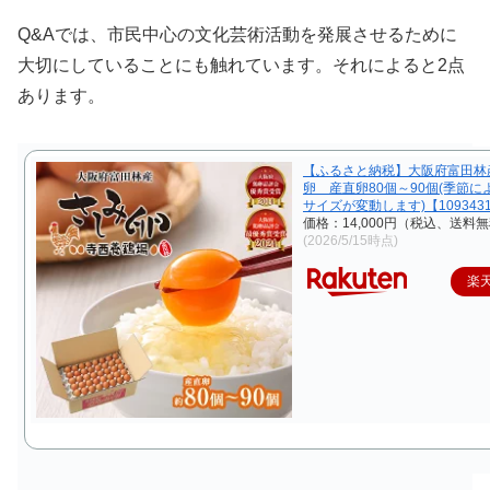
Q&Aでは、市民中心の文化芸術活動を発展させるために
大切にしていることにも触れています。それによると2点
あります。
【ふるさと納税】大阪府富田林
卵 産直卵80個～90個(季節に
サイズが変動します)【109343
価格：14,000円（税込、送料無
(2026/5/15時点)
楽