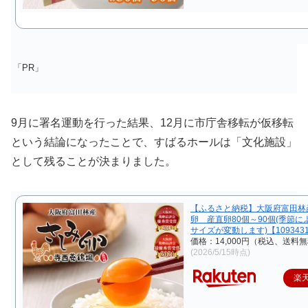
「PR」
9月に署名運動を行った結果、12月に市庁舎移転が仮移転
という結論になったことで、すばるホールは「文化施設」
として残ることが決まりました。
【ふるさと納税】大阪府富田林
卵 産直卵80個～90個(季節に
サイズが変動します)【109343
価格：14,000円（税込、送料無
(2026/5/15時点)
楽