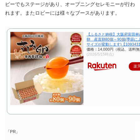
ビーでもステージがあり、オープニングセレモニーが行わ
れます。またロビーには様々なブースがあります。
【ふるさと納税】大阪府富田林
卵 産直卵80個～90個(季節に
サイズが変動します)【109343
価格：14,000円（税込、送料無
(2026/5/15時点)
楽
「PR」