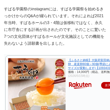
すばる学園祭のinstagramには、すばる学園祭を始めるき
っかけからのQ&Aが綴られています。それによれば2021
年当時、すばるホールの3・4階は仮移転ではなく、永久
に市庁舎にする計画が出されたのです。そのことに驚いた
7つの文化団体がすばるホールが文化施設としての機能を
失わないよう請願書を出しました。
【ふるさと納税】大阪府富田林
卵 産直卵80個～90個(季節に
サイズが変動します)【109343
価格：14,000円（税込、送料無
(2026/5/15時点)
楽