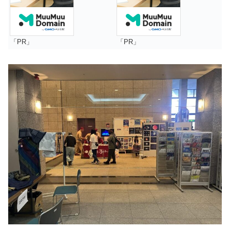
「PR」
「PR」