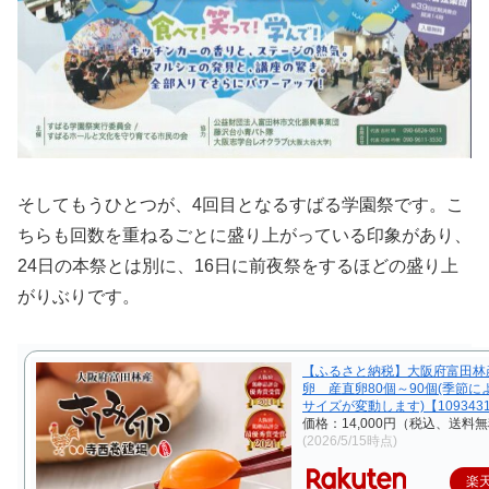
そしてもうひとつが、4回目となるすばる学園祭です。こ
ちらも回数を重ねるごとに盛り上がっている印象があり、
24日の本祭とは別に、16日に前夜祭をするほどの盛り上
がりぶりです。
【ふるさと納税】大阪府富田林
卵 産直卵80個～90個(季節に
サイズが変動します)【109343
価格：14,000円（税込、送料無
(2026/5/15時点)
楽