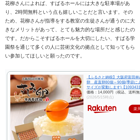
花柳さんによれば、すばるホールには大きな駐車場があ
り、2時間無料という点も嬉しいことだと言います。その
ため、花柳さんが指導をする教室の生徒さんが通うのに大
きなメリットがあって、とても魅力的な場所だと感じたの
です。だからこそすばるホールを大切にしたい、すばる学
園祭を通じて多くの人に芸術文化の拠点として知ってもら
い参加してほしいと願ったのです。
【ふるさと納税】大阪府富田林
卵 産直卵80個～90個(季節に
サイズが変動します)【109343
価格：14,000円（税込、送料無
(2026/5/15時点)
楽