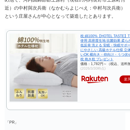
近）の中村與次兵衛（なかむらよじべえ：中村与次兵衛）
という庄屋さんが中心となって築造したとあります。
枕 綿100%【HOTEL TASTE】T
使用 高密度生地 抗菌効果 柔ら
低反発 洗える 安眠・快眠サポ
にやさしい 高級ホテル仕様 立
いOK 横向き・仰向け・うつ伏
枕 抱き枕 プレゼント
価格：1,782円～（税込、送料無
(2026/3/30時点)
楽
「PR」