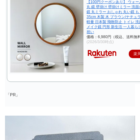
【100円クーポンあり】 ウォ
丸 鏡 壁掛け 壁掛けミラー 洗面
鏡 丸ミラー おしゃれ 丸い鏡 も
35cm 木製 木 ブラウン/ナチュ
軽量 日本製 飛散防止 トイレ 洗
メイク鏡 円形 新生活 一人暮ら
祝い
価格：6,980円（税込、送料無料
(2026/3/30時点)
楽
「PR」