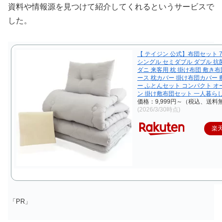
資料や情報源を見つけて紹介してくれるというサービスで
した。
【 テイジン 公式】布団セット 
シングル セミダブル ダブル 抗菌
ダニ 来客用 枕 掛け布団 敷き布
ース 枕カバー 掛け布団カバー
ー ふとんセット コンパクト 
ン 掛け敷布団セット 一人暮ら
価格：9,999円～（税込、送料無
(2026/3/30時点)
楽
「PR」