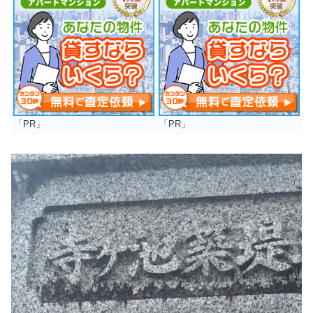
「PR」
「PR」