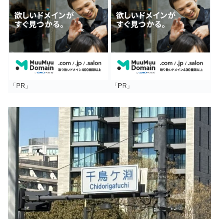
「PR」
「PR」