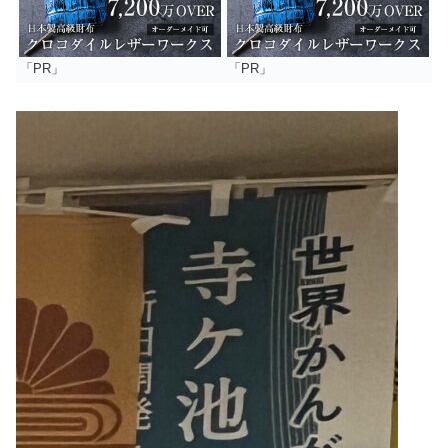
「PR」
「PR」