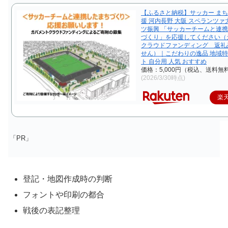
【ふるさと納税】サッカー まち
援 河内長野 大阪 スペランツァ
ツ振興 「サッカーチームと連
づくり」を応援してください（
クラウドファンディング 返礼
せん）｜こだわりの逸品 地域特
ト 自分用 人気 おすすめ
価格：5,000円（税込、送料無料
(2026/3/30時点)
楽
「PR」
登記・地図作成時の判断
フォントや印刷の都合
戦後の表記整理