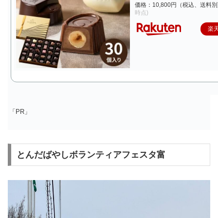
価格：10,800円（税込、送料別
時点)
楽
「PR」
とんだばやしボランティアフェスタ富