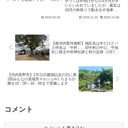
かつては年明けからの3カ月が早
のポイントラリー、青の交響曲の
★WINTERLAND2025が行
いといわれていましたが、最近は
貸切運行を実施
10月の秋祭りで動き出す地車の
われます（オリジナル）
秋祭りが終わり、各町内会や施設
2026.02.05
2025.11.20
2025.12.08
の秋祭りが連続して続いたかと思
えばもう冬の雰囲気となってきて
います。勤労感謝の日11月23日
11:00〜19:00まで恒...
【南河内郡河南町】地区名は中だけどバ
ス停名は「中村」。旧中村の中心、中地
区に残る中村神社跡と村の足跡（2月7日
分・メイン記事）
【河内長野市】2月11日建国記念の日に第
2回みんなの居場所マルシェinくろまろの
郷を10：00～16：00まで実施します
コメント