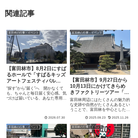
関連記事
富田林の行事・イベント
富田林の行事・イベント
【富田林市】8月2日にすば
るホールで「すばるキッズ
【富田林市】9月27日から
アートフェスティバル
10月13日にかけてきらめ
2026」があります
“探す”から“届く”へ 開かなくて
きファクトリーツアー「た
も、ちゃんと毎日届く安心感。気
び旅とんだばやし」がが行
づけば届いている、あなた専用の
富田林周辺にはたくさんの魅力的
情報便、the Letterすばるキッズ
われます（オリジナル）
な史跡や自然がたくさんあるとい
アートフェスティバル2026が、8
うことで、富田林を中心とした南
月2日（日）10:00～15:00まで行
河内地域をめぐってこの土地なら
われます。ホール全体を使ったイ
2026.07.30
2025.09.23
2025.11.26
ではの習慣や歴史、文化を体感で
ベ...
きるツアー平成時代から定期的に
富田林の行事・イベント
富田林の行事・イベント
企画・実施している「たび旅とん
だばやし」33回目は寺内町と商...