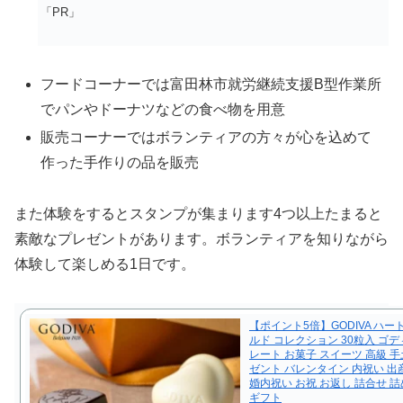
「PR」
フードコーナーでは富田林市就労継続支援B型作業所
でパンやドーナツなどの食べ物を用意
販売コーナーではボランティアの方々が心を込めて
作った手作りの品を販売
また体験をするとスタンプが集まります4つ以上たまると
素敵なプレゼントがあります。ボランティアを知りながら
体験して楽しめる1日です。
【ポイント5倍】GODIVA ハート
ルド コレクション 30粒入 ゴデ
レート お菓子 スイーツ 高級 手
ゼント バレンタイン 内祝い 出
婚内祝い お祝 お返し 詰合せ 
ギフト