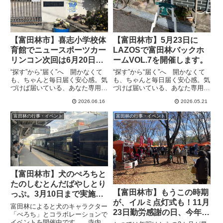
【富田林市】喜志小学校体
【富田林市】5月23日に
育館でニュースポーツカー
LAZOSで富田林バックホ
リンコン次回は6月20日で
ームVOL.7を開催します。
す
“探す”から“届く”へ 開かなくて
“探す”から“届く”へ 開かなくて
も、ちゃんと毎日届く安心感。気
も、ちゃんと毎日届く安心感。気
づけば届いている、あなた専用の
づけば届いている、あなた専用の
情報便、the Letter喜志小学校の
情報便、the Letter15時オープン
2026.06.16
2026.05.21
体育館では毎週土曜日の9:30～
で、15:30～17:00頃まで行われま
11:30までカーリンコンが行われ
す。内容は前田正志さんと登山正
富田林の行事・イベント
富田林の行事・イベント
ています。月額200円の会費さえ
文さんによるLIVEとなっており
払えば、...
チ...
【富田林市】犬のぺろちと
たのしむとんだばやしとり
【富田林市】もうこの時期
っぷ。3月10日まで実施中
が、イルミ点灯式も！11月
（オリジナル）
富田林によると犬のキャラクター
23日勤労感謝の日、今年も
「ぺろち」とコラボレーションで
金剛バル
イベントを開催中です。 寺内町