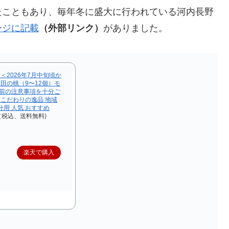
たこともあり、毎年冬に盛大に行われている河内長野
ージに記載
（外部リンク）
がありました。
＜2026年7月中旬頃か
田の桃（9〜12個）モ
発送前の注意事項を十分ご
こだわりの逸品 地域
分用 人気 おすすめ
円（税込、送料無料)
楽天で購入