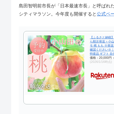
島田智明前市長が「日本最速市長」と呼ばれ
シティマラソン。今年度も開催すると
公式ペ
【ふるさと納税】
ら順次発送＞小山
モ 桃 もも ※
確認ください※｜
特産品 ギフト 自
価格：20,000
(2026/1/16時点)