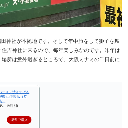
増田神社が本拠地です。そして年中旅をして獅子を舞
に住吉神社に来るので、毎年楽しみなのです。昨年は
。場所は意外過ぎるところで、大阪ミナミの千日前に
バース／渋谷すばる,
理奈,山下敦弘（監
楽）
税込、送料別)
楽天で購入