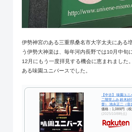
伊勢神宮のある三重県桑名市大字太夫にある
う伊勢大神楽は、毎年河内長野では10月中旬
12月にもう一度拝見する機会に恵まれました
ある味園ユニバースでした。
【中古】 味園ユニ
二階堂ふみ,鈴木紗
督）,池永正二（音
価格：1,089円（
(2025/10/8時点)