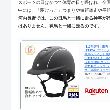
スポーツの日はかつて体育の日と呼ばれ、全
中には、「駆けっこ」つまりや短距離走や長
河内長野では、この日馬と一緒に走る神事が
はありません。裸馬と一緒に走るのです。
【送料無料】乗馬 
LISBOA（ブラック）
乗馬ヘルメット 乗
COOLMAX クー
ッド 洗濯可 マット
男女兼用 メンズ レ
サイズ調節 クラウ
価格：14,980円
(2025/10/3時点)