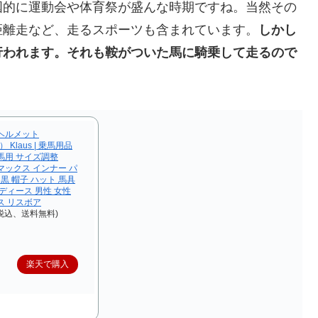
国的に運動会や体育祭が盛んな時期ですね。当然その
距離走など、走るスポーツも含まれています。
しかし
行われます。それも鞍がついた馬に騎乗して走るので
ヘルメット
 Klaus | 乗馬用品
馬用 サイズ調整
ルマックス インナー パ
 黒 帽子 ハット 馬具
ディース 男性 女性
ス リスボア
（税込、送料無料)
楽天で購入