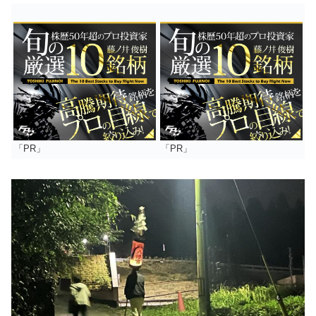
「PR」
「PR」