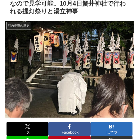
なので見学可能。10月4日蟹井神社で行わ
れる提灯祭りと湯立神事
河内長野の歴史
X
Facebook
はてブ