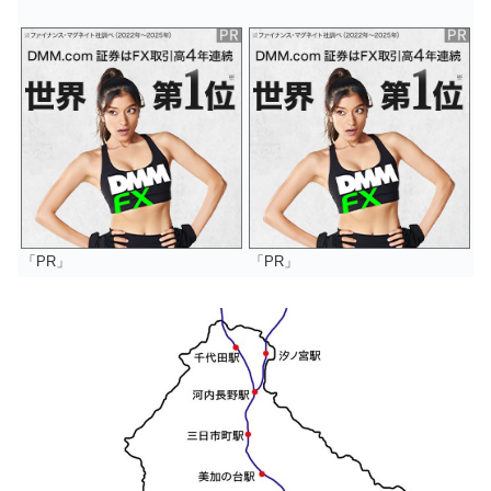
「PR」
「PR」