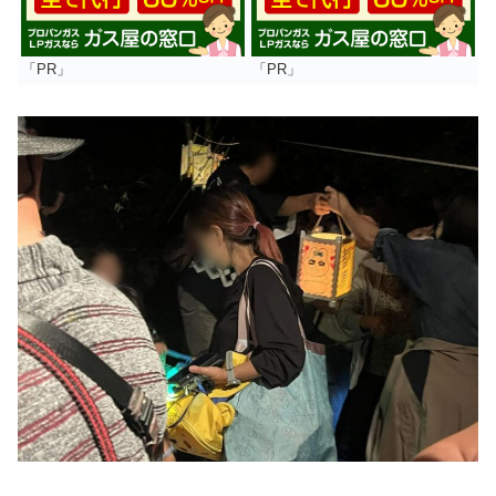
「PR」
「PR」