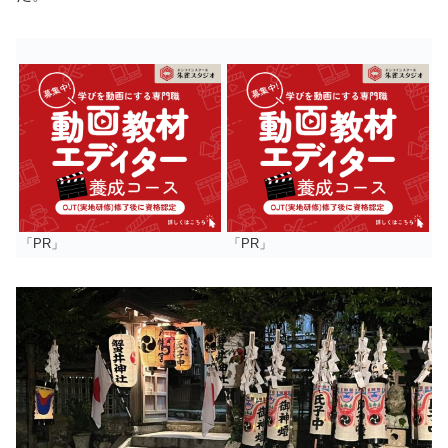
「PR」
「PR」