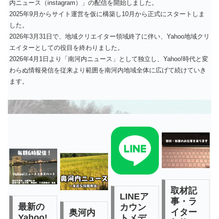
内ニュース（instagram）」の配信を開始しました。
2025年9月からサイト運営を仮に構築し10月から正式にスタートしま
した。
2026年3月31日で、地域クリエイター領域終了に伴い、Yahoo地域クリ
エイターとしての役目を終わりました。
2026年4月1日より「南河内ニュース」として独立し、Yahoo!時代と変
わらぬ情報発信を従来より範囲を南河内地域全体に広げて続けていき
ます。
取材記
LINEア
事・ラ
最新の
カウン
イター
奥河内
Yahoo!
トメデ