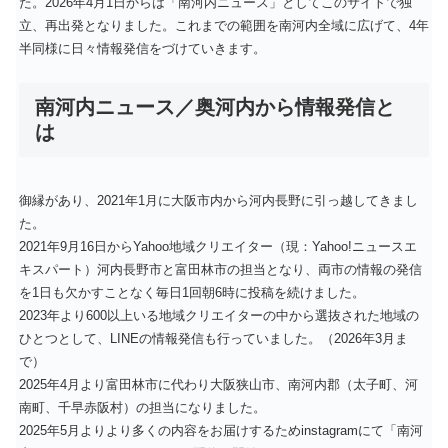
た。2026年4月1日からは「南河内ニュース」としてこのサイトで独
立、再出発となりました。これまでの範囲を南河内全域に広げて、4年
半同様に日々情報発信をづけていきます。
南河内ニュース／奥河内から情報発信と
は
御縁があり、2021年1月に大阪市内から河内長野に引っ越してきまし
た。
2021年9月16日からYahoo地域クリエイター（現：Yahoo!ニュースエ
キスパート）河内長野市と富田林市の担当となり、両市の情報の発信
を1日も欠かすことなく毎日1回朝6時に投稿を続けました。
2023年より600以上いる地域クリエイターの中から選抜された地域の
ひとつとして、LINEの情報発信も行っていました。（2026年3月ま
で）
2025年4月より富田林市に代わり大阪狭山市、南河内郡（太子町、河
南町、千早赤阪村）の担当になりました。
2025年5月よりより多くの内容をお届けするためinstagramにて「南河