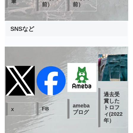
筆
前）
前）
SNSなど
過去受
賞した
ameba
トロフ
FB
x
ブログ
ィ(2022
年）