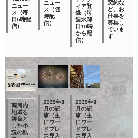
契約な
ニュー
ニュー
ィア登
ど、お
ス（随
ス（毎
録（毎
仕事を
時配
日6時配
週水曜
募集し
信）
信）
日10時
ていま
から配
す
信）
2025年8
2025年9
南河内
月の記
月の記
地域を
事（主
事（主
舞台と
にワー
にワー
した小
ドプレ
ドプレ
説の執
ス導入
ス導入